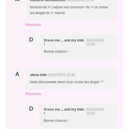
marjorie dussaussois
20/11/2016 19:55
bonsoir<br /> j adore vos concours <br /> je croise
les doigts<br /> merciii
Répondre
D
Dress me ... and my kids
20/11/2016
!
19:58
Bonne chance !
A
alexa milo
20/11/2016 10:38
belle découverte merci et je croise les doigts ^^
Répondre
D
Dress me ... and my kids
20/11/2016
!
10:53
Bonne chance !