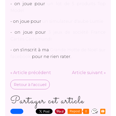
- on joue pour
un lot de 5 produits Top
Model
- on joue pour
un simulateur d'aube Lumie
- on joue pour
3 jeux de société France
Cartes Cartamundi
- on s'inscrit à ma
Grande Hotte de Noël sur
facebook
pour ne rien rater.
« Article précédent
Article suivant »
Retour à l'accueil
Partager cet article
Repost
0