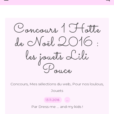
Concours 1 Hotte
de Noël 2016 :
les jouets Lili
Pouce
,
,
,
Concours
Mes sélections du web
Pour nos loulous
Jouets
13.11.2016
…
Par Dress me ... and my kids !