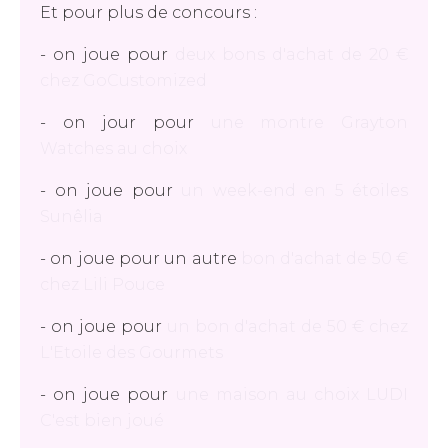
Et pour plus de concours :
- on joue pour
deux bons d'achat de 20 €
chez GoCustomized
- on jour pour
une montre Grayton
Watches au choix
- on joue pour
un week-end en 5 étoiles
Sunêlia
- on joue pour un autre
bon d'achat de 50 €
chez Lili Pouce
- on joue pour
un bon d'achat de 50 € chez
L'Etoile des Gourmets
- on joue pour
une maison au choix LUDI
C'est bien joué