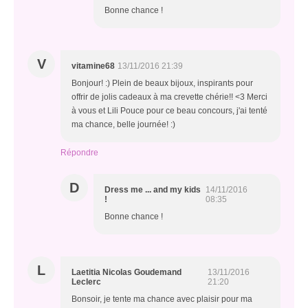
Bonne chance !
V
vitamine68
13/11/2016 21:39
Bonjour! :) Plein de beaux bijoux, inspirants pour
offrir de jolis cadeaux à ma crevette chérie!! <3 Merci
à vous et Lili Pouce pour ce beau concours, j'ai tenté
ma chance, belle journée! :)
Répondre
D
Dress me ... and my kids
14/11/2016
!
08:35
Bonne chance !
L
Laetitia Nicolas Goudemand
13/11/2016
Leclerc
21:20
Bonsoir, je tente ma chance avec plaisir pour ma