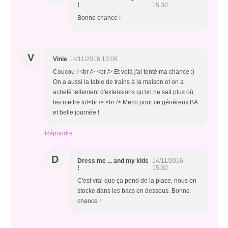
!
15:30
Bonne chance !
V
Vinie
14/11/2016 13:08
Coucou ! <br /> <br /> Et voià j'ai tenté ma chance :)
On a aussi la table de trains à la maison et on a
acheté tellement d'extensions qu'on ne sait plus où
les mettre lol<br /> <br /> Merci pour ce généreux BA
et belle journée !
Répondre
D
Dress me ... and my kids
14/11/2016
!
15:30
C'est vrai que ça pend de la place, nous on
stocke dans les bacs en dessous. Bonne
chance !