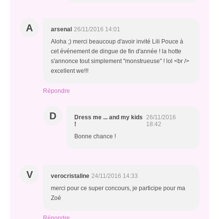
A
arsenal
26/11/2016 14:01
Aloha ;) merci beaucoup d'avoir invité Lili Pouce à
cet événement de dingue de fin d'année ! la hotte
s'annonce tout simplement "monstrueuse" ! lol <br />
excellent we!!!
Répondre
D
Dress me ... and my kids
26/11/2016
!
18:42
Bonne chance !
V
verocristaline
24/11/2016 14:33
merci pour ce super concours, je participe pour ma
Zoé
Répondre