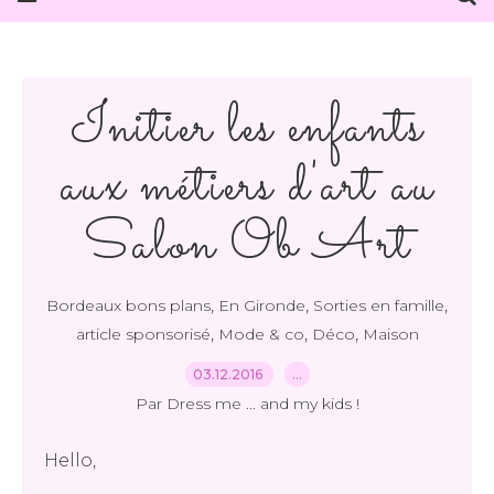
Initier les enfants
aux métiers d'art au
Salon Ob Art
,
,
,
Bordeaux bons plans
En Gironde
Sorties en famille
,
,
,
article sponsorisé
Mode & co
Déco
Maison
03.12.2016
…
Par Dress me ... and my kids !
Hello,