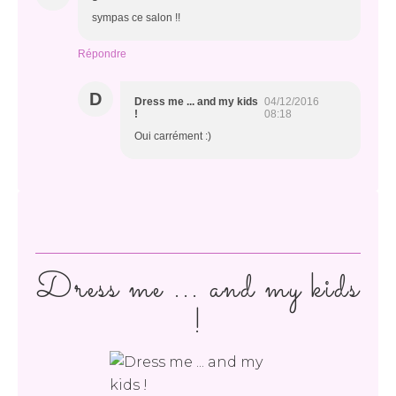
sympas ce salon !!
Répondre
D
Dress me ... and my kids
04/12/2016
!
08:18
Oui carrément :)
Dress me ... and my kids
!