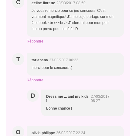
C
celine florette
28/03/2017 08:50
Je vous remercie pour ce jeu concours. C'est
vraiment magnifique! J'aime et je partage sur mon
facebook.<br /> <br /> J'adorerai pour mon petit
loulou prévu pour cet été! :D
Répondre
T
tarlanana
27/03/2017 06:23
merci pour le concours :)
Répondre
D
Dress me ... and my kids
27/03/2017
!
08:27
Bonne chance !
O
olivia philippe
26/03/2017 22:24