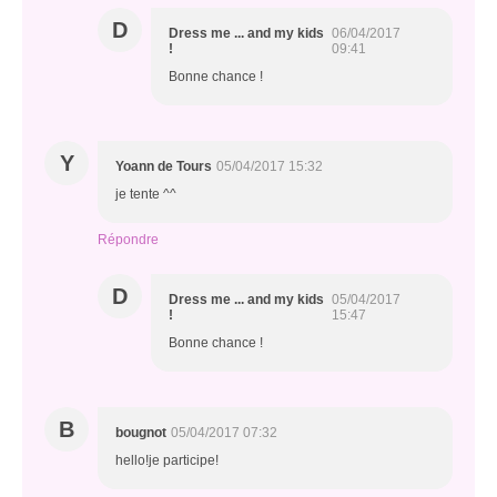
D
Dress me ... and my kids
06/04/2017
!
09:41
Bonne chance !
Y
Yoann de Tours
05/04/2017 15:32
je tente ^^
Répondre
D
Dress me ... and my kids
05/04/2017
!
15:47
Bonne chance !
B
bougnot
05/04/2017 07:32
hello!je participe!