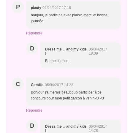
P
piouty
06/04/2017 17:18
bonjour, je participe avec plaisir, merci et bonne
journée
Répondre
D
Dress me ... and my kids
06/04/2017
!
18:09
Bonne chance !
C
Camille
06/04/2017 14:23
Bonjour, j'aimerais beaucoup participer à ce
concours pour mon petit garçon à venir <3 <3
Répondre
D
Dress me ... and my kids
06/04/2017
!
14:28