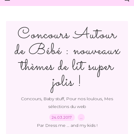
Concours Autour
de Bébé : nouveaux
thèmes de lit super
jolis !
,
,
,
Concours
Baby stuff
Pour nos loulous
Mes
sélections du web
24.03.2017
…
Par Dress me ... and my kids !