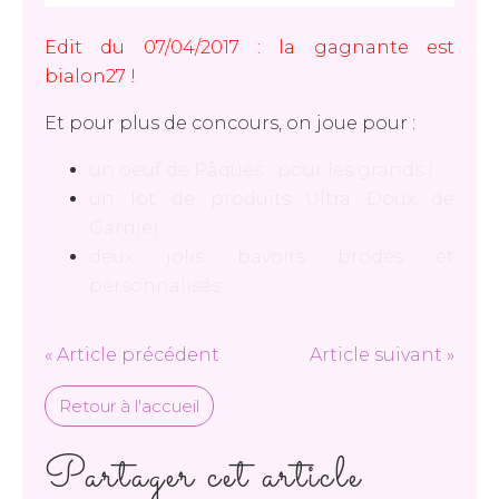
Edit du 07/04/2017 : la gagnante est
bialon27 !
Et pour plus de concours, on joue pour :
un oeuf de Pâques... pour les grands !
un lot de produits Ultra Doux de
Garnier
deux jolis bavoirs brodés et
personnalisés
« Article précédent
Article suivant »
Retour à l'accueil
Partager cet article