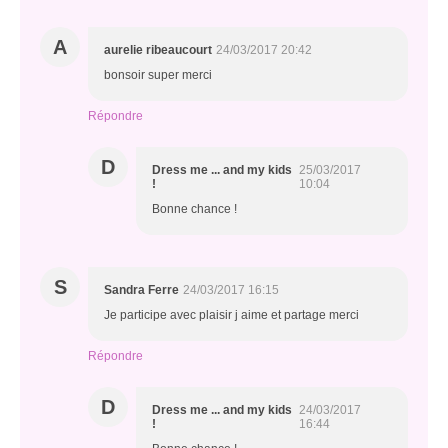
A
aurelie ribeaucourt
24/03/2017 20:42
bonsoir super merci
Répondre
D
Dress me ... and my kids
25/03/2017
!
10:04
Bonne chance !
S
Sandra Ferre
24/03/2017 16:15
Je participe avec plaisir j aime et partage merci
Répondre
D
Dress me ... and my kids
24/03/2017
!
16:44