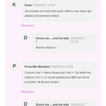
K
Katia
25/03/2017 20:52
Jai essayer on verra bien pour offrire a ma soeur qui
attebd sont premiee enfant
Répondre
D
Dress me ... and my kids
26/03/2017
!
12:29
Bonne chance !
P
Prescillia Maritano
25/03/2017 19:45
Coucou !<br /> Merci beaucoup !<br /> J'ai tenté ma
chance !<br /> Ce serait parfait pour BB3 qui arrive
en juillet :) ♥ Bonne soirée !
Répondre
D
Dress me ... and my kids
26/03/2017