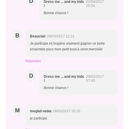
D
Dress me ... and my kids
01/04/2017
!
20:04
Bonne chance !
B
Beauclair
28/03/2017 22:31
Je participe et j'espère vraiment gagner ce belle
ensemble pour mon petit bout à venir.merciiiiiii
Répondre
D
Dress me ... and my kids
29/03/2017
!
07:40
Bonne chance !
M
meglali nebia
28/03/2017 20:16
je participe