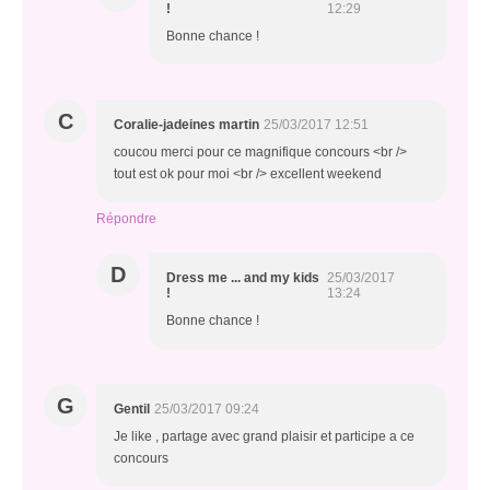
!
12:29
Bonne chance !
C
Coralie-jadeines martin
25/03/2017 12:51
coucou merci pour ce magnifique concours <br />
tout est ok pour moi <br /> excellent weekend
Répondre
D
Dress me ... and my kids
25/03/2017
!
13:24
Bonne chance !
G
Gentil
25/03/2017 09:24
Je like , partage avec grand plaisir et participe a ce
concours