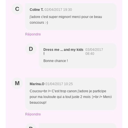
C
Coline T.
02/04/2017 19:30
j'adore c'est super mignon! merci pour ce beau
concours :-)
Répondre
D
Dress me ... and my kids
03/04/2017
!
08:40
Bonne chance !
M
Marina.O
01/04/2017 10:25
Coucou<br /> C'est trop canon j'adore je participe
pour ma louloute qui a tout juste 2 mois :)<br /> Merci
beaucoup!
Répondre