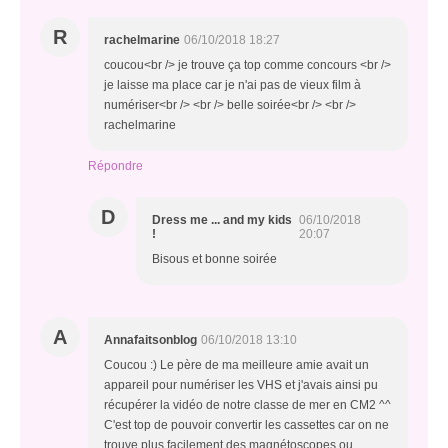
R
rachelmarine
06/10/2018 18:27
coucou<br /> je trouve ça top comme concours <br />
je laisse ma place car je n'ai pas de vieux film à
numériser<br /> <br /> belle soirée<br /> <br />
rachelmarine
Répondre
D
Dress me ... and my kids
06/10/2018
!
20:07
Bisous et bonne soirée
A
Annafaitsonblog
06/10/2018 13:10
Coucou :) Le père de ma meilleure amie avait un
appareil pour numériser les VHS et j'avais ainsi pu
récupérer la vidéo de notre classe de mer en CM2 ^^
C'est top de pouvoir convertir les cassettes car on ne
trouve plus facilement des magnétoscopes ou