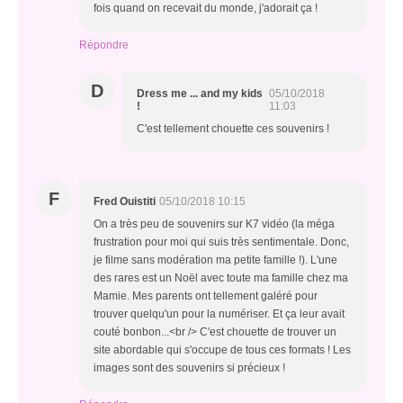
fois quand on recevait du monde, j'adorait ça !
Répondre
D
Dress me ... and my kids
05/10/2018
!
11:03
C'est tellement chouette ces souvenirs !
F
Fred Ouistiti
05/10/2018 10:15
On a très peu de souvenirs sur K7 vidéo (la méga
frustration pour moi qui suis très sentimentale. Donc,
je filme sans modération ma petite famille !). L'une
des rares est un Noël avec toute ma famille chez ma
Mamie. Mes parents ont tellement galéré pour
trouver quelqu'un pour la numériser. Et ça leur avait
couté bonbon...<br /> C'est chouette de trouver un
site abordable qui s'occupe de tous ces formats ! Les
images sont des souvenirs si précieux !