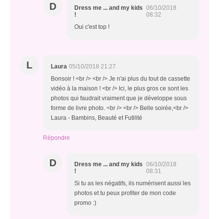
D
Dress me ... and my kids
06/10/2018
!
08:32
Oui c'est top !
L
Laura
05/10/2018 21:27
Bonsoir ! <br /> <br /> Je n'ai plus du tout de cassette
vidéo à la maison ! <br /> Ici, le plus gros ce sont les
photos qui faudrait vraiment que je développe sous
forme de livre photo. <br /> <br /> Belle soirée,<br />
Laura - Bambins, Beauté et Futilité
Répondre
D
Dress me ... and my kids
06/10/2018
!
08:31
Si tu as les négatifs, ils numérisent aussi les
photos et tu peux profiter de mon code
promo :)