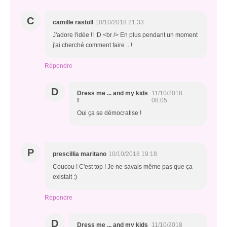
C
camille rastoll
10/10/2018 21:33
J'adore l'idée !! :D <br /> En plus pendant un moment
j'ai cherché comment faire .. !
Répondre
D
Dress me ... and my kids
11/10/2018
!
08:05
Oui ça se démocratise !
P
prescillia maritano
10/10/2018 19:18
Coucou ! C'est top ! Je ne savais même pas que ça
existait :)
Répondre
D
Dress me ... and my kids
11/10/2018