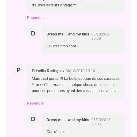
d'autres lecteurs vintage ^^
Répondre
D
Dress me ... and my kids
06/10/2018
!
20:06
Oui c'est trop cool !
P
Priscilla Rodriguez
06/10/2018 10:10
Mais c'est génial !!! La belle époque de ces cassettes
!!<br /> C'est vraiment quelque chose de très bien
pour ces personnes ayant des cassettes souvenirs !!
Répondre
D
Dress me ... and my kids
06/10/2018
!
20:05
Oui, c'est top !