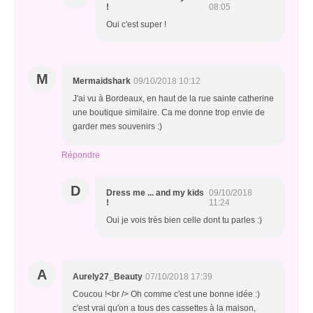
!
08:05
Oui c'est super !
M
Mermaidshark
09/10/2018 10:12
J'ai vu à Bordeaux, en haut de la rue sainte catherine
une boutique similaire. Ca me donne trop envie de
garder mes souvenirs :)
Répondre
D
Dress me ... and my kids
09/10/2018
!
11:24
Oui je vois très bien celle dont tu parles :)
A
Aurely27_Beauty
07/10/2018 17:39
Coucou !<br /> Oh comme c'est une bonne idée :)
c'est vrai qu'on a tous des cassettes à la maison,