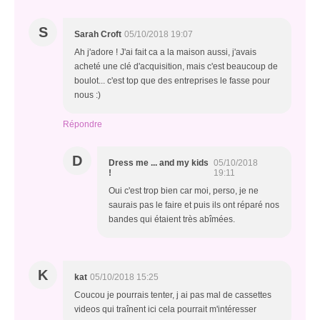
S
Sarah Croft
05/10/2018 19:07
Ah j'adore ! J'ai fait ca a la maison aussi, j'avais
acheté une clé d'acquisition, mais c'est beaucoup de
boulot... c'est top que des entreprises le fasse pour
nous :)
Répondre
D
Dress me ... and my kids
05/10/2018
!
19:11
Oui c'est trop bien car moi, perso, je ne
saurais pas le faire et puis ils ont réparé nos
bandes qui étaient très abîmées.
K
kat
05/10/2018 15:25
Coucou je pourrais tenter, j ai pas mal de cassettes
videos qui traînent ici cela pourrait m'intéresser