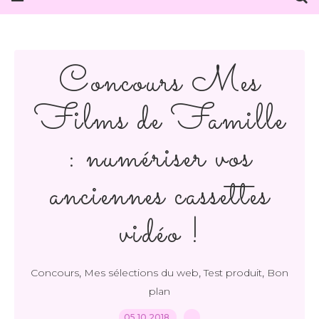
Concours Mes
Films de Famille
: numériser vos
anciennes cassettes
vidéo !
,
,
,
Concours
Mes sélections du web
Test produit
Bon
plan
05.10.2018
…