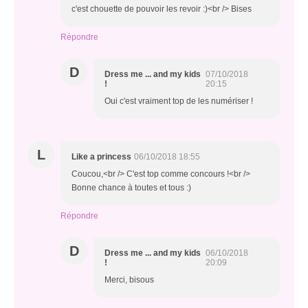
c'est chouette de pouvoir les revoir :)<br /> Bises
Répondre
D
Dress me ... and my kids
07/10/2018
!
20:15
Oui c'est vraiment top de les numériser !
L
Like a princess
06/10/2018 18:55
Coucou,<br /> C'est top comme concours !<br />
Bonne chance à toutes et tous :)
Répondre
D
Dress me ... and my kids
06/10/2018
!
20:09
Merci, bisous