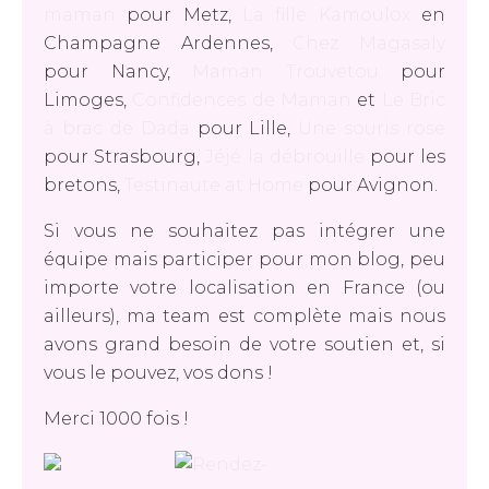
maman
pour Metz,
La fille Kamoulox
en
Champagne Ardennes,
Chez Magasaly
pour Nancy,
Maman Trouvetou
pour
Limoges,
Confidences de Maman
et
Le Bric
à brac de Dada
pour Lille,
Une souris rose
pour Strasbourg,
Jéjé la débrouille
pour les
bretons,
Testinaute at Home
pour Avignon.
Si vous ne souhaitez pas intégrer une
équipe mais participer pour mon blog, peu
importe votre localisation en France (ou
ailleurs), ma team est complète mais nous
avons grand besoin de votre soutien et, si
vous le pouvez, vos dons !
Merci 1000 fois !