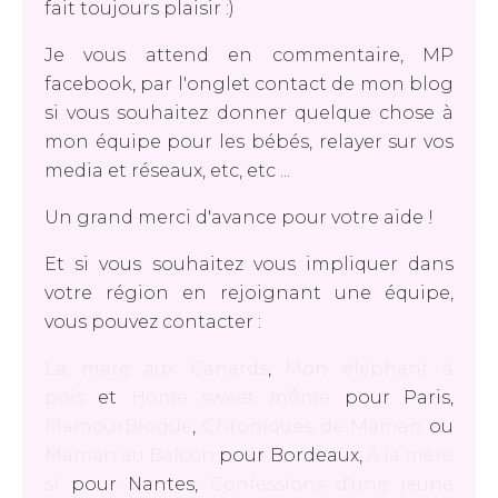
fait toujours plaisir :)
Je vous attend en commentaire, MP
facebook, par l'onglet contact de mon blog
si vous souhaitez donner quelque chose à
mon équipe pour les bébés, relayer sur vos
media et réseaux, etc, etc ...
Un grand merci d'avance pour votre aide !
Et si vous souhaitez vous impliquer dans
votre région en rejoignant une équipe,
vous pouvez contacter :
La mare aux Canards
,
Mon éléphant à
pois
et
Home sweet môme
pour Paris,
MamourBlogue
,
Chroniques de Maman
ou
Maman au Balcon
pour Bordeaux,
A la mère
si
pour Nantes,
Confessions d'une jeune