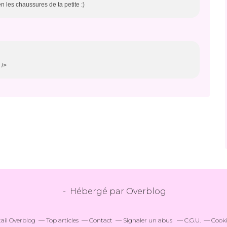
ien les chaussures de ta petite :)
 />
- Hébergé par
Overblog
tail Overblog
Top articles
Contact
Signaler un abus
C.G.U.
Cooki