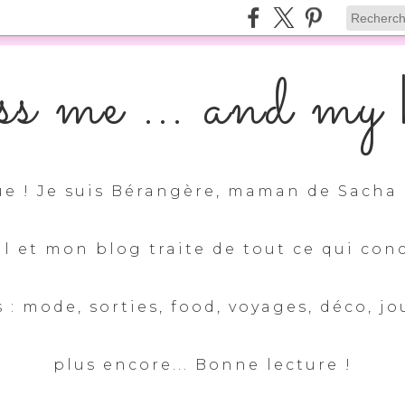
s me ... and my k
e ! Je suis Bérangère, maman de Sacha 
ul et mon blog traite de tout ce qui con
 : mode, sorties, food, voyages, déco, jo
plus encore... Bonne lecture !