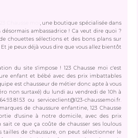
123 Chausse moi
, une boutique spécialisée dans
s désormais ambassadrice ! Ca veut dire quoi ?
 de chouettes sélections et des bons plans sur
 Et je peux déjà vous dire que vous allez bientôt
tion du site s'impose ! 123 Chausse moi c'est
sure enfant et bébé avec des prix imbattables
équipe est chausseur de métier donc apte à vous
ro non surtaxé) du lundi au vendredi de 10h à
.93.81.53 ou serviceclient@123-chaussemoi.fr.
 marques de chaussure enfantine, 123 Chausse
ortie d'usine à notre domicile, avec des prix
 sait ce que ça coûte de chausser ses loulous
s tailles de chaussure, on peut sélectionner le