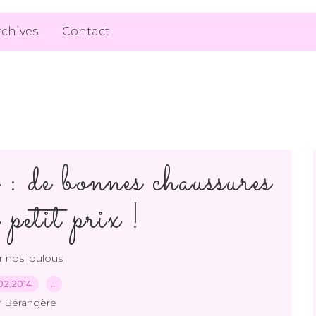
rchives
Contact
: de bonnes chaussures
 petit prix !
 nos loulous
02.2014
…
r Bérangère