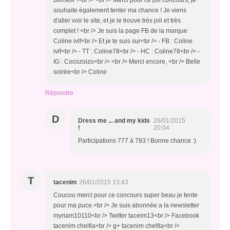
Bonsoir !<br /> <br /> Merci pour ce joli concours, je
souhaite également tenter ma chance ! Je viens
d'aller voir le site, et je le trouve très joli et très
complet ! <br /> Je suis la page FB de la marque
Coline ivlf<br /> Et je te suis sur<br /> - FB : Coline
ivlf<br /> - TT : Coline78<br /> - HC : Coline78<br /> -
IG : Cocozoizo<br /> <br /> Merci encore, <br /> Belle
soirée<br /> Coline
Répondre
D
Dress me ... and my kids
26/01/2015
!
20:04
Participations 777 à 783 ! Bonne chance :)
T
tacenim
26/01/2015 13:43
Coucou merci pour ce concours super beau je tente
pour ma puce.<br /> Je suis abonnée a la newsletter
myriam10110<br /> Twitter taceim13<br /> Facebook
tacenim chelfia<br /> g+ tacenim chelfia<br />