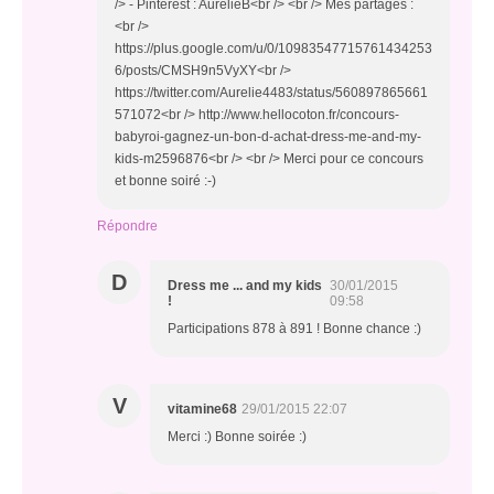
/> - Pinterest : AurelieB<br /> <br /> Mes partages :
<br />
https://plus.google.com/u/0/10983547715761434253
6/posts/CMSH9n5VyXY<br />
https://twitter.com/Aurelie4483/status/560897865661
571072<br /> http://www.hellocoton.fr/concours-
babyroi-gagnez-un-bon-d-achat-dress-me-and-my-
kids-m2596876<br /> <br /> Merci pour ce concours
et bonne soiré :-)
Répondre
D
Dress me ... and my kids
30/01/2015
!
09:58
Participations 878 à 891 ! Bonne chance :)
V
vitamine68
29/01/2015 22:07
Merci :) Bonne soirée :)