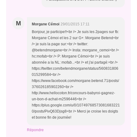
M
Morgane Cémoi
29/01/2015 17:11
Bonjour, je participe!!<br /> Je suis les 2pages sur fb:
Morgane Cémoi et les 2 sur G+: Morgane Betend<br
/> je suis la page sur:<br /> twitter:
@betendmorgane<br /> Insta: morgane_cemoi<br />
hc:mofab<br /> P: Morgane Cémoi<br /> je suis
abonnée a la NL: mofab...<br /> et j'ai partagé:<br />
https://twitter.com/betendmorgane/status/560831806
015299584<br />
https://www.facebook.com/morgane.betend.71/posts/
376026185902260<br />
http://www.hellocoton.fr/concours-babyroi-gagnez-
un-bon-d-achat-m2596446<br />
https://plus.google.com/u/0/10749768573081683221
0/posts/PivQ63Djsg8<br /> Merci je croise les doigts
et bonne fin de journée!
Répondre