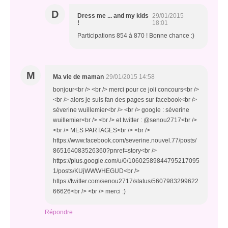
D
Dress me ... and my kids
29/01/2015
!
18:01
Participations 854 à 870 ! Bonne chance :)
M
Ma vie de maman
29/01/2015 14:58
bonjour<br /> <br /> merci pour ce joli concours<br />
<br /> alors je suis fan des pages sur facebook<br />
séverine wuillemier<br /> <br /> google : séverine
wuillemier<br /> <br /> et twitter : @senou2717<br />
<br /> MES PARTAGES<br /> <br />
https://www.facebook.com/severine.nouvel.77/posts/
865164083526360?pnref=story<br />
https://plus.google.com/u/0/10602589844795217095
1/posts/KUjWWWHEGUD<br />
https://twitter.com/senou2717/status/5607983299622
66626<br /> <br /> merci :)
Répondre