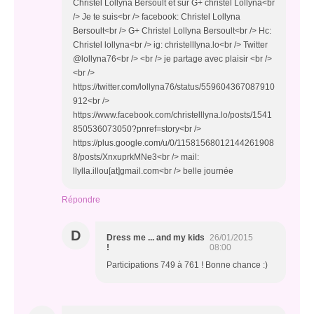
Christel Lollyna Bersoult et sur G+ christel Lollyna<br
/> Je te suis<br /> facebook: Christel Lollyna
Bersoult<br /> G+ Christel Lollyna Bersoult<br /> Hc:
Christel lollyna<br /> ig: christelllyna.lo<br /> Twitter
@lollyna76<br /> <br /> je partage avec plaisir <br />
<br />
https://twitter.com/lollyna76/status/559604367087910
912<br />
https://www.facebook.com/christelllyna.lo/posts/1541
850536073050?pnref=story<br />
https://plus.google.com/u/0/11581568012144261908
8/posts/XnxuprkMNe3<br /> mail:
llylla.illou[at]gmail.com<br /> belle journée
Répondre
D
Dress me ... and my kids
26/01/2015
!
08:00
Participations 749 à 761 ! Bonne chance :)