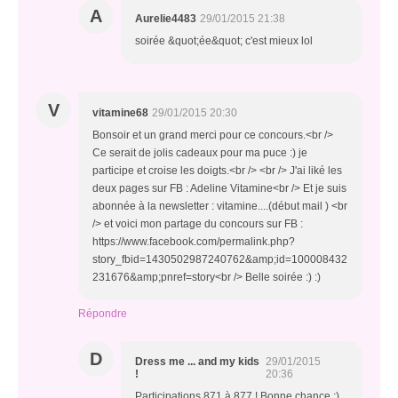
A
Aurelie4483
29/01/2015 21:38
soirée &quot;ée&quot; c'est mieux lol
V
vitamine68
29/01/2015 20:30
Bonsoir et un grand merci pour ce concours.<br />
Ce serait de jolis cadeaux pour ma puce :) je
participe et croise les doigts.<br /> <br /> J'ai liké les
deux pages sur FB : Adeline Vitamine<br /> Et je suis
abonnée à la newsletter : vitamine....(début mail ) <br
/> et voici mon partage du concours sur FB :
https://www.facebook.com/permalink.php?
story_fbid=1430502987240762&amp;id=100008432
231676&amp;pnref=story<br /> Belle soirée :) :)
Répondre
D
Dress me ... and my kids
29/01/2015
!
20:36
Participations 871 à 877 ! Bonne chance :)