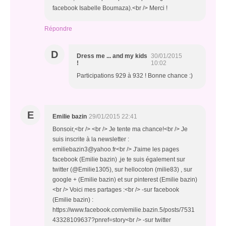
facebook Isabelle Boumaza).<br /> Merci !
Répondre
D
Dress me ... and my kids
30/01/2015
!
10:02
Participations 929 à 932 ! Bonne chance :)
E
Emilie bazin
29/01/2015 22:41
Bonsoir,<br /> <br /> Je tente ma chance!<br /> Je
suis inscrite à la newsletter :
emiliebazin3@yahoo.fr<br /> J'aime les pages
facebook (Emilie bazin) ,je te suis également sur
twitter (@Emilie1305), sur hellocoton (milie83) , sur
google + (Emilie bazin) et sur pinterest (Emilie bazin)
<br /> Voici mes partages :<br /> -sur facebook
(Emilie bazin) :
https://www.facebook.com/emilie.bazin.5/posts/7531
43328109637?pnref=story<br /> -sur twitter