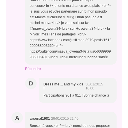
Bonsoir<br /> merci a vous pour ce super
concours<br /> je tente ma chance avec plaisir<br />
je suis vous et votre partenaire sur fb mon pseudo
est Maeva Michel<br /> sur g+ mon pseudo est
michel maeva<br /> je vous suit sur tw :
@maeva_owena34<br /> sur Hc owena34<br /> <br
/> voici mes liens de partages :<br />
https://www.facebook.com/justt.mee.3979/posts/1612
299988993669<br />
https://twitter.com/maeva_owena34/status/56089969
9860054016<br /> <br /> merci<br /> bonne soirée
Répondre
D
Dress me ... and my kids
30/01/2015
!
10:00
Participations 901 à 911 ! Bonne chance :)
A
arsenal1981
29/01/2015 21:40
Bonsoir à vous,<br /> <br /> merci de nous proposer