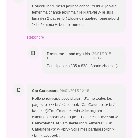
Coucou<br /> merci pour ce concours<br /> je vais
tenter ma chance pour ma fille kiara<br /> je suis
fans des 2 pages fb ( Élodie de quatregnomesabord
) <br /> merci Et bonne journée
Répondre
D
Dress me ... and my kids
29/01/2015
!
16:12
Participations 835 à 838 ! Bonne chance :)
C
Cat Catounette
29/01/2015 12:18
Hello je participe avec plaisir !! J'aime toutes les
pages<br /> <br /> facebook : Cat Catounette<br />
twitter : @Cat_Catounette<br /> instagram :
catounette88<br /> google+ : Pauline Houyvet<br />
Hellocoton : Cat Catounette<br /> Pinterest : Cat
Catounette<br /> <br /> voila mes partages :<br />
<br /> facebook :