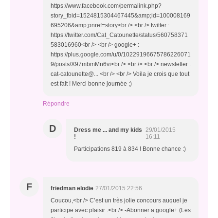
https://www.facebook.com/permalink.php?
story_fbid=1524815304467445&amp;id=100008169
695206&amp;pnref=story<br /> <br /> twitter :
https://twitter.com/Cat_Catounette/status/560758371
583016960<br /> <br /> google+ :
https://plus.google.com/u/0/10229196675786226071
9/posts/X97mbmMn6vi<br /> <br /> <br /> newsletter :
cat-catounette@... <br /> <br /> Voila je crois que tout
est fait ! Merci bonne journée ;)
Répondre
D
Dress me ... and my kids
29/01/2015
!
16:11
Participations 819 à 834 ! Bonne chance :)
F
friedman elodie
27/01/2015 22:56
Coucou,<br /> C’est un très jolie concours auquel je
participe avec plaisir .<br /> -Abonner a google+ (Les