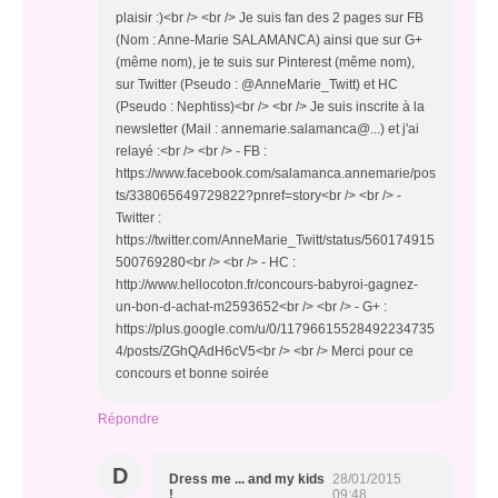
plaisir :)<br /> <br /> Je suis fan des 2 pages sur FB
(Nom : Anne-Marie SALAMANCA) ainsi que sur G+
(même nom), je te suis sur Pinterest (même nom),
sur Twitter (Pseudo : @AnneMarie_Twitt) et HC
(Pseudo : Nephtiss)<br /> <br /> Je suis inscrite à la
newsletter (Mail : annemarie.salamanca@...) et j'ai
relayé :<br /> <br /> - FB :
https://www.facebook.com/salamanca.annemarie/pos
ts/338065649729822?pnref=story<br /> <br /> -
Twitter :
https://twitter.com/AnneMarie_Twitt/status/560174915
500769280<br /> <br /> - HC :
http://www.hellocoton.fr/concours-babyroi-gagnez-
un-bon-d-achat-m2593652<br /> <br /> - G+ :
https://plus.google.com/u/0/11796615528492234735
4/posts/ZGhQAdH6cV5<br /> <br /> Merci pour ce
concours et bonne soirée
Répondre
D
Dress me ... and my kids
28/01/2015
!
09:48