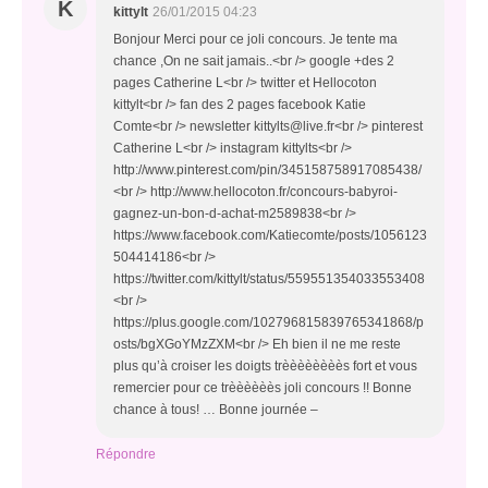
K
kittylt
26/01/2015 04:23
Bonjour Merci pour ce joli concours. Je tente ma
chance ,On ne sait jamais..<br /> google +des 2
pages Catherine L<br /> twitter et Hellocoton
kittylt<br /> fan des 2 pages facebook Katie
Comte<br /> newsletter kittylts@live.fr<br /> pinterest
Catherine L<br /> instagram kittylts<br />
http://www.pinterest.com/pin/345158758917085438/
<br /> http://www.hellocoton.fr/concours-babyroi-
gagnez-un-bon-d-achat-m2589838<br />
https://www.facebook.com/Katiecomte/posts/1056123
504414186<br />
https://twitter.com/kittylt/status/559551354033553408
<br />
https://plus.google.com/102796815839765341868/p
osts/bgXGoYMzZXM<br /> Eh bien il ne me reste
plus qu’à croiser les doigts trèèèèèèèès fort et vous
remercier pour ce trèèèèèès joli concours !! Bonne
chance à tous! … Bonne journée –
Répondre