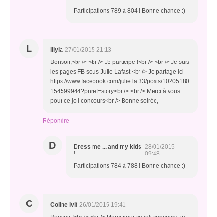
Participations 789 à 804 ! Bonne chance :)
L
lilyla
27/01/2015 21:13
Bonsoir,<br /> <br /> Je participe !<br /> <br /> Je suis
les pages FB sous Julie Lafast <br /> Je partage ici :
https://www.facebook.com/julie.la.33/posts/10205180
154599944?pnref=story<br /> <br /> Merci à vous
pour ce joli concours<br /> Bonne soirée,
Répondre
D
Dress me ... and my kids
28/01/2015
!
09:48
Participations 784 à 788 ! Bonne chance :)
C
Coline ivlf
26/01/2015 19:41