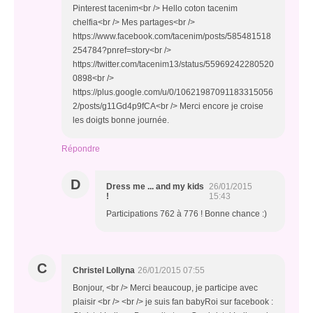
Pinterest tacenim<br /> Hello coton tacenim
chelfia<br /> Mes partages<br />
https://www.facebook.com/tacenim/posts/585481518
254784?pnref=story<br />
https://twitter.com/tacenim13/status/55969242280520
0898<br />
https://plus.google.com/u/0/10621987091183315056
2/posts/g11Gd4p9fCA<br /> Merci encore je croise
les doigts bonne journée.
Répondre
D
Dress me ... and my kids
26/01/2015
!
15:43
Participations 762 à 776 ! Bonne chance :)
C
Christel Lollyna
26/01/2015 07:55
Bonjour, <br /> Merci beaucoup, je participe avec
plaisir <br /> <br /> je suis fan babyRoi sur facebook :