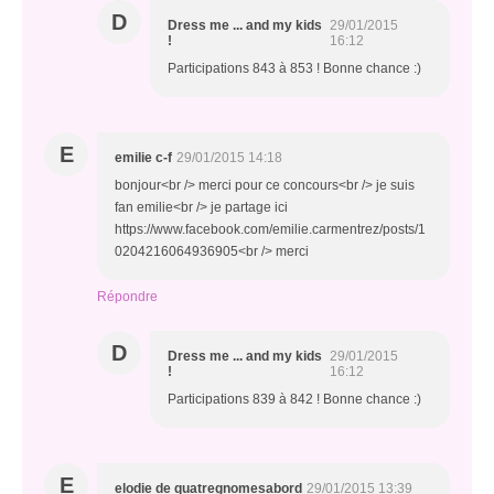
D
Dress me ... and my kids
29/01/2015
!
16:12
Participations 843 à 853 ! Bonne chance :)
E
emilie c-f
29/01/2015 14:18
bonjour<br /> merci pour ce concours<br /> je suis
fan emilie<br /> je partage ici
https://www.facebook.com/emilie.carmentrez/posts/1
0204216064936905<br /> merci
Répondre
D
Dress me ... and my kids
29/01/2015
!
16:12
Participations 839 à 842 ! Bonne chance :)
E
elodie de quatregnomesabord
29/01/2015 13:39