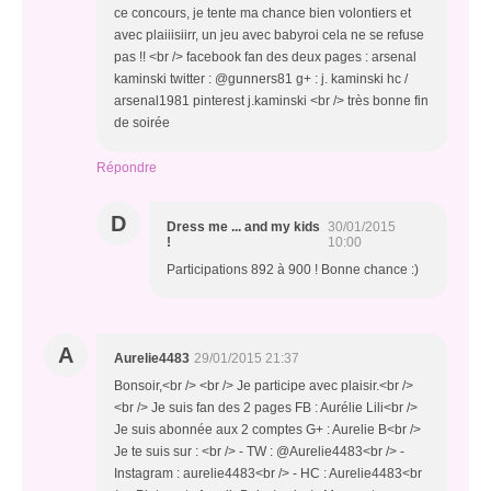
ce concours, je tente ma chance bien volontiers et
avec plaiiisiirr, un jeu avec babyroi cela ne se refuse
pas !! <br /> facebook fan des deux pages : arsenal
kaminski twitter : @gunners81 g+ : j. kaminski hc /
arsenal1981 pinterest j.kaminski <br /> très bonne fin
de soirée
Répondre
D
Dress me ... and my kids
30/01/2015
!
10:00
Participations 892 à 900 ! Bonne chance :)
A
Aurelie4483
29/01/2015 21:37
Bonsoir,<br /> <br /> Je participe avec plaisir.<br />
<br /> Je suis fan des 2 pages FB : Aurélie Lili<br />
Je suis abonnée aux 2 comptes G+ : Aurelie B<br />
Je te suis sur : <br /> - TW : @Aurelie4483<br /> -
Instagram : aurelie4483<br /> - HC : Aurelie4483<br