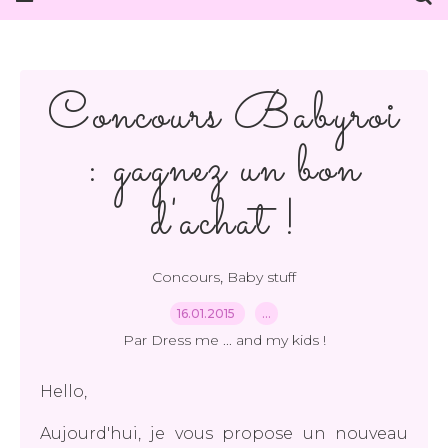
Concours Babyroi
: gagnez un bon
d'achat !
,
Concours
Baby stuff
16.01.2015
…
Par Dress me ... and my kids !
Hello,
Aujourd'hui, je vous propose un nouveau