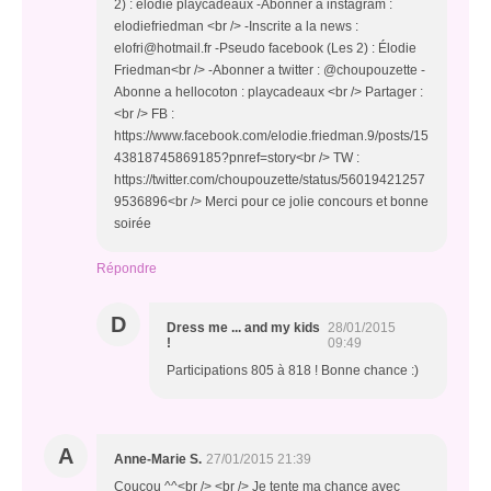
2) : elodie playcadeaux -Abonner a instagram :
elodiefriedman <br /> -Inscrite a la news :
elofri@hotmail.fr -Pseudo facebook (Les 2) : Élodie
Friedman<br /> -Abonner a twitter : @choupouzette -
Abonne a hellocoton : playcadeaux <br /> Partager :
<br /> FB :
https://www.facebook.com/elodie.friedman.9/posts/15
43818745869185?pnref=story<br /> TW :
https://twitter.com/choupouzette/status/56019421257
9536896<br /> Merci pour ce jolie concours et bonne
soirée
Répondre
D
Dress me ... and my kids
28/01/2015
!
09:49
Participations 805 à 818 ! Bonne chance :)
A
Anne-Marie S.
27/01/2015 21:39
Coucou ^^<br /> <br /> Je tente ma chance avec