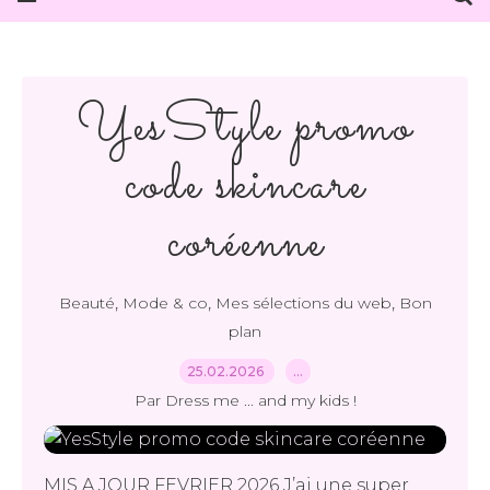
YesStyle promo
code skincare
coréenne
,
,
,
Beauté
Mode & co
Mes sélections du web
Bon
plan
25.02.2026
…
Par Dress me ... and my kids !
MIS A JOUR FEVRIER 2026 J’ai une super