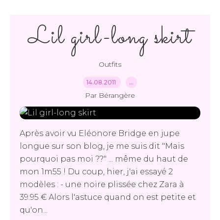
Lil girl-long skirt
Outfits
14.08.2011
…
Par Bérangère
Après avoir vu Eléonore Bridge en jupe
longue sur son blog, je me suis dit "Mais
pourquoi pas moi ??" ... même du haut de
mon 1m55 ! Du coup, hier, j'ai essayé 2
modèles : - une noire plissée chez Zara à
39.95 € Alors l'astuce quand on est petite et
qu'on...