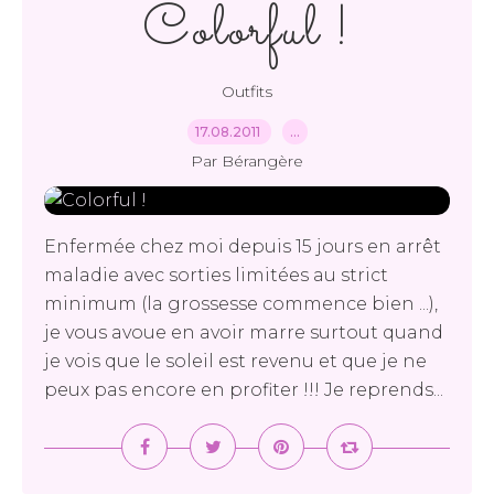
Colorful !
Outfits
17.08.2011
…
Par Bérangère
Enfermée chez moi depuis 15 jours en arrêt
maladie avec sorties limitées au strict
minimum (la grossesse commence bien ...),
je vous avoue en avoir marre surtout quand
je vois que le soleil est revenu et que je ne
peux pas encore en profiter !!! Je reprends...