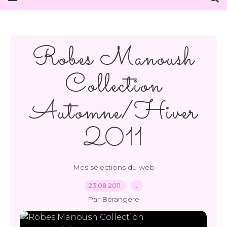
Robes Manoush
Collection
Automne/Hiver
2011
Mes sélections du web
23.08.2011
…
Par Bérangère