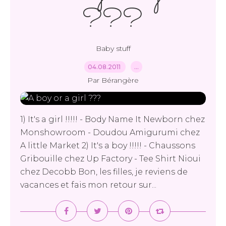
???
Baby stuff
04.08.2011
…
Par Bérangère
1) It's a girl !!!!! - Body Name It Newborn chez
Monshowroom - Doudou Amigurumi chez
A little Market 2) It's a boy !!!!! - Chaussons
Gribouille chez Up Factory - Tee Shirt Nioui
chez Decobb Bon, les filles, je reviens de
vacances et fais mon retour sur...