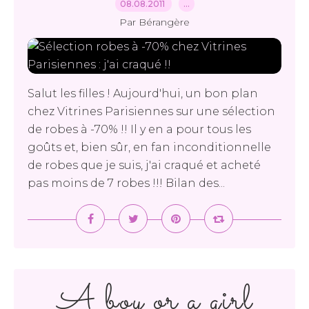
08.08.2011
…
Par Bérangère
Salut les filles ! Aujourd'hui, un bon plan
chez Vitrines Parisiennes sur une sélection
de robes à -70% !! Il y en a pour tous les
goûts et, bien sûr, en fan inconditionnelle
de robes que je suis, j'ai craqué et acheté
pas moins de 7 robes !!! Bilan des...
A boy or a girl