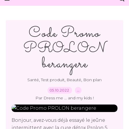
Code Promo
PROLON
berangere
,
,
,
Santé
Test produit
Beauté
Bon plan
05.10.2022
…
Par Dress me ... and my kids !
Bonjour, avez-vous déjà essayé le jeûne
intermittent avec la cure détox Prolon 5