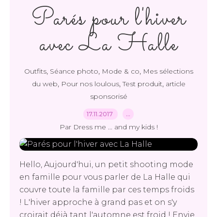
Parés pour l'hiver
avec La Halle
,
,
,
Outfits
Séance photo
Mode & co
Mes sélections
,
,
,
du web
Pour nos loulous
Test produit
article
sponsorisé
17.11.2017
…
Par Dress me ... and my kids !
Hello, Aujourd'hui, un petit shooting mode
en famille pour vous parler de La Halle qui
couvre toute la famille par ces temps froids
! L'hiver approche à grand pas et on s'y
croirait déjà tant l'automne est froid ! Envie