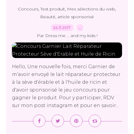
,
,
,
Concours
Test produit
Mes sélections du web
,
Beauté
article sponsorisé
24.11.2017
…
Par Dress me ... and my kids !
Hello, Une nouvelle fois, merci Garnier de
m'avoir envoyé le lait réparateur protecteur
à la sève d'érable et à l'huile de ricin et
d'avoir sponsorisé le jeu concours pour
gagner le produit. Pour y participer, RDV
sur mon post instagram et pour en savoir...