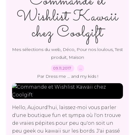
Commande et
Wishlist Kawaii
chez Coolgift
,
,
,
Mes sélections du web
Déco
Pour nos loulous
Test
,
produit
Maison
09.11.2017
…
Par Dress me ... and my kids !
Hello, Aujourd'hui, laissez-moi vous parler
d'une boutique fun et sympa où l'on trouve
de vraies pépites pour peu qu'on soit un
peu geek ou kawaii sur les bords. J'ai passé