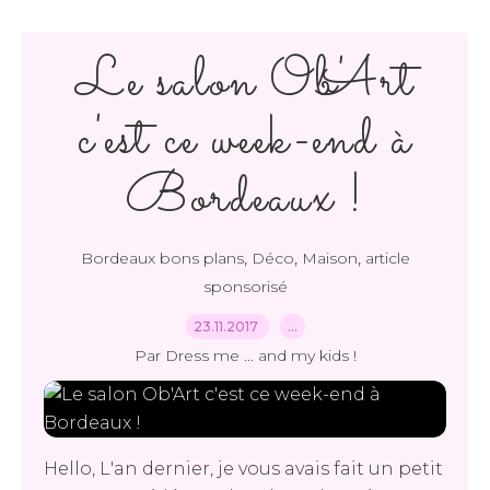
Le salon Ob'Art
c'est ce week-end à
Bordeaux !
,
,
,
Bordeaux bons plans
Déco
Maison
article
sponsorisé
23.11.2017
…
Par Dress me ... and my kids !
Hello, L'an dernier, je vous avais fait un petit