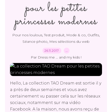
pour les petites
princesses modernes
,
,
,
,
Pour nos loulous
Test produit
Mode & co
Outfits
,
Séance photo
Mes sélections du web
26.11.2017
…
Par Dress me ... and my kids !
Hello, La collection TAO Dream est sortie il y
a près de deux semaines et vous avez
certainement vu passer cela sur les réseaux
sociaux, notamment sur ma vidéo
Facebook. A la maison, nous avons reçu de