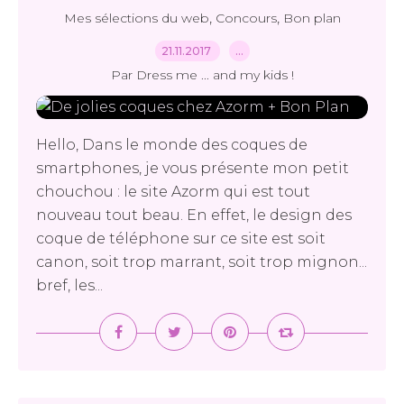
,
,
Mes sélections du web
Concours
Bon plan
21.11.2017
…
Par Dress me ... and my kids !
Hello, Dans le monde des coques de
smartphones, je vous présente mon petit
chouchou : le site Azorm qui est tout
nouveau tout beau. En effet, le design des
coque de téléphone sur ce site est soit
canon, soit trop marrant, soit trop mignon...
bref, les...