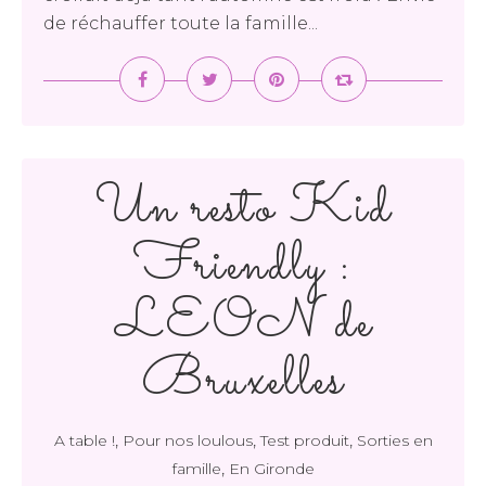
de réchauffer toute la famille...
Un resto Kid
Friendly :
LEON de
Bruxelles
,
,
,
A table !
Pour nos loulous
Test produit
Sorties en
,
famille
En Gironde