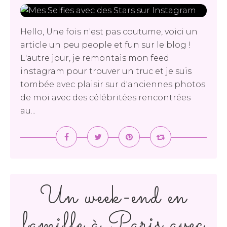
Hello, Une fois n'est pas coutume, voici un
article un peu people et fun sur le blog !
L'autre jour, je remontais mon feed
instagram pour trouver un truc et je suis
tombée avec plaisir sur d'anciennes photos
de moi avec des célébritées rencontrées
au...
Un week-end en
famille à Paris avec