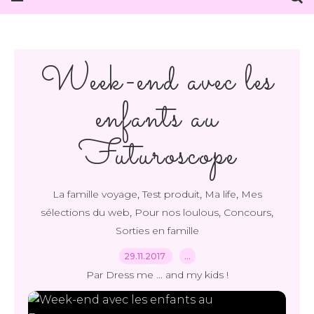
Week-end avec les
enfants au
Futuroscope
,
,
,
La famille voyage
Test produit
Ma life
Mes
,
,
,
sélections du web
Pour nos loulous
Concours
Sorties en famille
29.11.2017
…
Par Dress me ... and my kids !