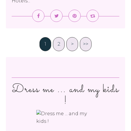
Hôtels...
1
2
>
>>
Dress me ... and my kids
!