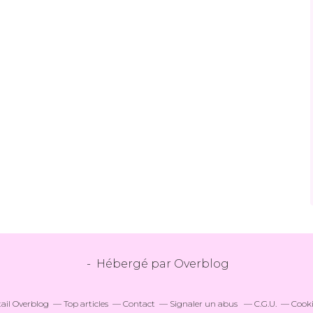
- Hébergé par
Overblog
tail Overblog
Top articles
Contact
Signaler un abus
C.G.U.
Cooki