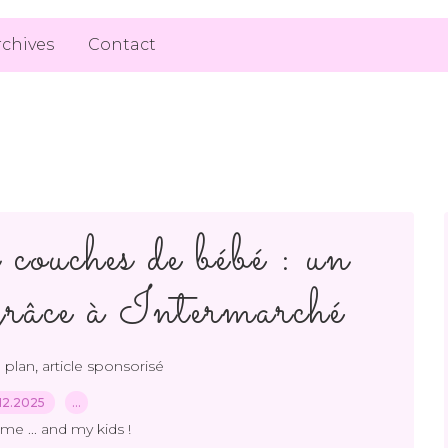
rchives
Contact
 couches de bébé : un
 grâce à Intermarché
,
 plan
article sponsorisé
12.2025
…
me ... and my kids !