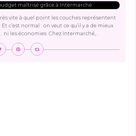
ès vite à quel point les couches représentent
t c’est normal : on veut ce qu’il y a de mieux
é… ni les économies. Chez Intermarché,...