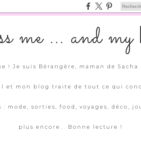
s me ... and my k
e ! Je suis Bérangère, maman de Sacha 
ul et mon blog traite de tout ce qui con
 : mode, sorties, food, voyages, déco, jo
plus encore... Bonne lecture !