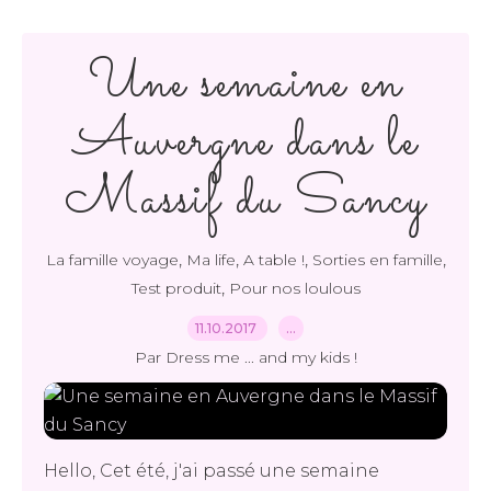
Une semaine en
Auvergne dans le
Massif du Sancy
,
,
,
,
La famille voyage
Ma life
A table !
Sorties en famille
,
Test produit
Pour nos loulous
11.10.2017
…
Par Dress me ... and my kids !
Hello, Cet été, j'ai passé une semaine