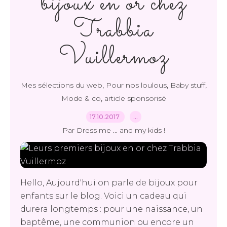
bijoux en or chez
Trabbia
Vuillermoz
,
,
,
Mes sélections du web
Pour nos loulous
Baby stuff
,
Mode & co
article sponsorisé
17.10.2017
…
Par Dress me ... and my kids !
Hello, Aujourd'hui on parle de bijoux pour
enfants sur le blog. Voici un cadeau qui
durera longtemps : pour une naissance, un
baptême, une communion ou encore un