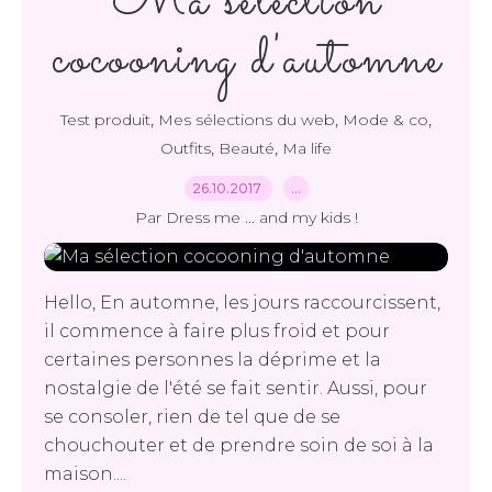
Ma sélection
cocooning d'automne
,
,
,
Test produit
Mes sélections du web
Mode & co
,
,
Outfits
Beauté
Ma life
26.10.2017
…
Par Dress me ... and my kids !
Hello, En automne, les jours raccourcissent,
il commence à faire plus froid et pour
certaines personnes la déprime et la
nostalgie de l'été se fait sentir. Aussi, pour
se consoler, rien de tel que de se
chouchouter et de prendre soin de soi à la
maison....