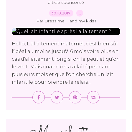
article sponsorisé
30.10.2017
…
Par Dress me ... and my kids !
Hello, L'allaitement maternel, c'est bien sûr
l'idéal au moins jusqu'à 6 mois voire plus en
cas d'allaitement long si on le peut et qu'on
le veut. Mais quand on a allaité pendant
plusieurs mois et que l'on cherche un lait
infantile pour prendre le relais...