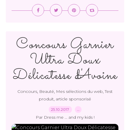
Concours Garnier
Ultra Doux
Délicatesse d'Avoine
,
,
,
Concours
Beauté
Mes sélections du web
Test
,
produit
article sponsorisé
25.10.2017
…
Par Dress me ... and my kids !