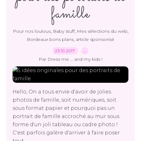
famille
,
,
,
Pour nos loulous
Baby stuff
Mes sélections du web
,
Bordeaux bons plans
article sponsorisé
23.10.2017
…
Par Dress me ... and my kids !
Hello, On a tous envie d'avoir de jolies
photos de famille, soit numériques, soit
sous format papier et pourquoi pas un
portrait de famille accroché au mur sous
forme d'un joli tableau ou cadre photo !
C'est parfois galère d'arriver à faire poser
tout...