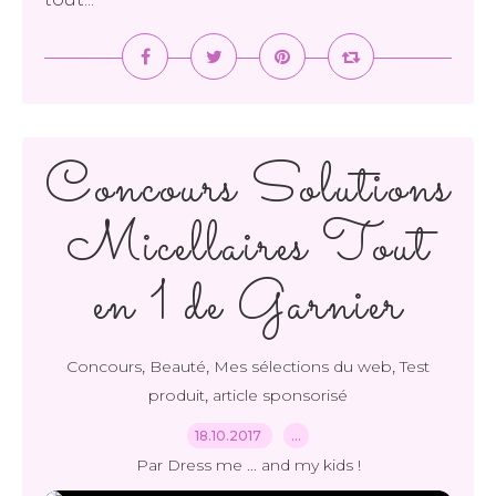
Concours Solutions
Micellaires Tout
en 1 de Garnier
,
,
,
Concours
Beauté
Mes sélections du web
Test
,
produit
article sponsorisé
18.10.2017
…
Par Dress me ... and my kids !