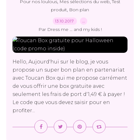
,
,
Pour nos loulous
Mes sélections du web
Test
,
produit
Bon plan
13.10.2017
…
Par Dress me ... and my kids !
Hello, Aujourd'hui sur le blog, je vous
propose un super bon plan en partenariat
avec Toucan Box qui me propose carrément
de vous offrir une box gratuite avec
seulement les frais de port d'1,49 € à payer !
Le code que vous devez saisir pour en
profiter...