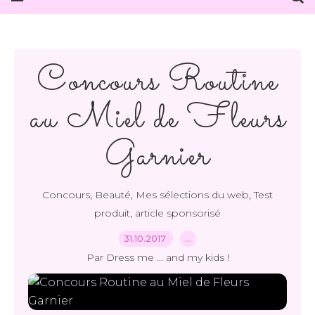
Concours Routine
au Miel de Fleurs
Garnier
,
,
,
Concours
Beauté
Mes sélections du web
Test
,
produit
article sponsorisé
31.10.2017
…
Par Dress me ... and my kids !