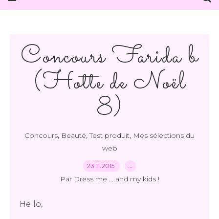
Concours Farida b
(Hotte de Noël
8)
,
,
,
Concours
Beauté
Test produit
Mes sélections du
web
23.11.2015
…
Par Dress me ... and my kids !
Hello,