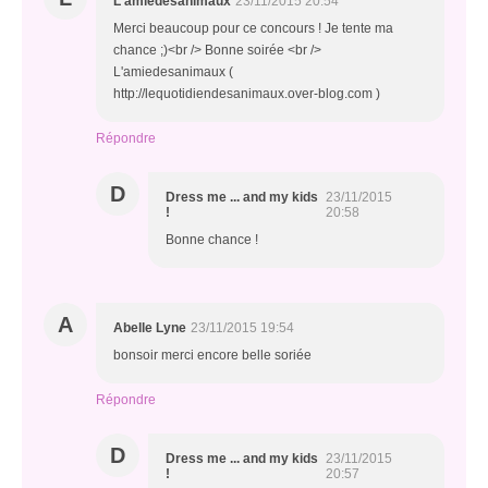
L'amiedesanimaux
23/11/2015 20:54
Merci beaucoup pour ce concours ! Je tente ma
chance ;)<br /> Bonne soirée <br />
L'amiedesanimaux (
http://lequotidiendesanimaux.over-blog.com )
Répondre
D
Dress me ... and my kids
23/11/2015
!
20:58
Bonne chance !
A
Abelle Lyne
23/11/2015 19:54
bonsoir merci encore belle soriée
Répondre
D
Dress me ... and my kids
23/11/2015
!
20:57