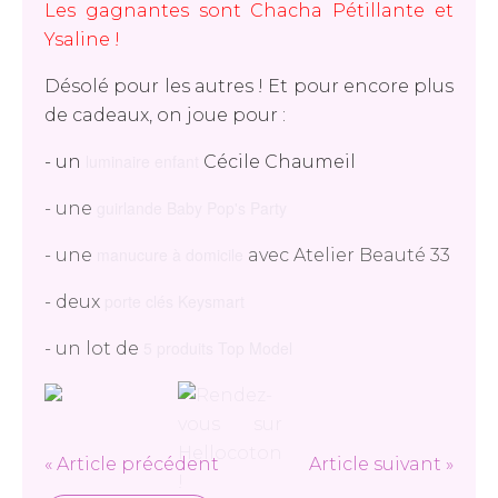
Les gagnantes sont Chacha Pétillante et
Ysaline !
Désolé pour les autres ! Et pour encore plus
de cadeaux, on joue pour :
luminaire enfant
- un
Cécile Chaumeil
guirlande Baby Pop's Party
- une
manucure à domicile
- une
avec Atelier Beauté 33
porte clés Keysmart
- deux
5 produits Top Model
- un lot de
« Article précédent
Article suivant »