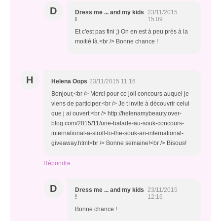
D
Dress me ... and my kids
23/11/2015
!
15:09
Et c'est pas fini ;) On en est à peu près à la
moitié là.<br /> Bonne chance !
H
Helena Oops
23/11/2015 11:16
Bonjour,<br /> Merci pour ce joli concours auquel je
viens de participer.<br /> Je t invite à découvrir celui
que j ai ouvert:<br /> http://helenamybeauty.over-
blog.com/2015/11/une-balade-au-souk-concours-
international-a-stroll-to-the-souk-an-international-
giveaway.html<br /> Bonne semaine!<br /> Bisous!
Répondre
D
Dress me ... and my kids
23/11/2015
!
12:16
Bonne chance !