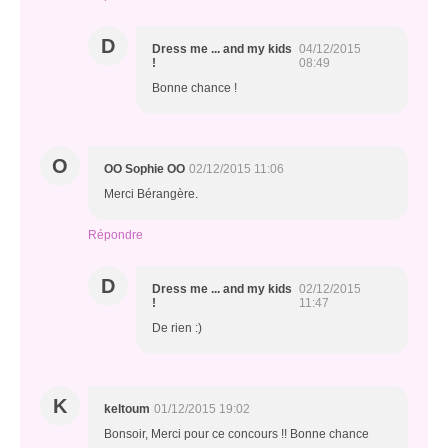
D
Dress me ... and my kids
04/12/2015
!
08:49
Bonne chance !
O
OO Sophie OO
02/12/2015 11:06
Merci Bérangère.
Répondre
D
Dress me ... and my kids
02/12/2015
!
11:47
De rien :)
K
keltoum
01/12/2015 19:02
Bonsoir, Merci pour ce concours !! Bonne chance