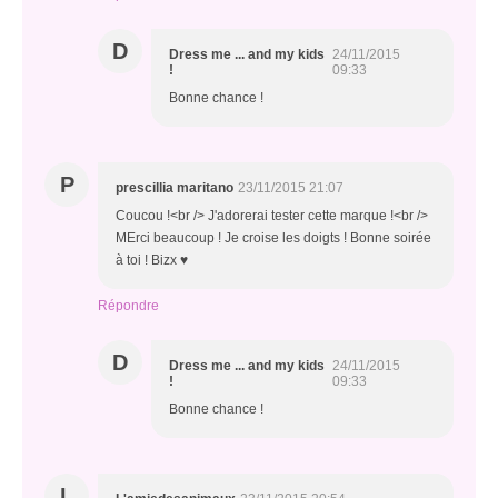
D
Dress me ... and my kids
24/11/2015
!
09:33
Bonne chance !
P
prescillia maritano
23/11/2015 21:07
Coucou !<br /> J'adorerai tester cette marque !<br />
MErci beaucoup ! Je croise les doigts ! Bonne soirée
à toi ! Bizx ♥
Répondre
D
Dress me ... and my kids
24/11/2015
!
09:33
Bonne chance !
L