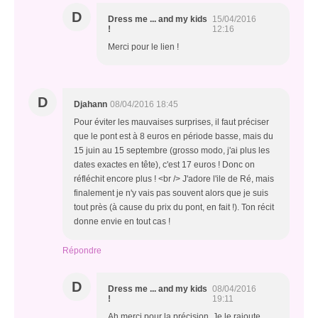
D
Dress me ... and my kids
15/04/2016
!
12:16
Merci pour le lien !
D
Djahann
08/04/2016 18:45
Pour éviter les mauvaises surprises, il faut préciser
que le pont est à 8 euros en période basse, mais du
15 juin au 15 septembre (grosso modo, j'ai plus les
dates exactes en tête), c'est 17 euros ! Donc on
réfléchit encore plus ! <br /> J'adore l'ile de Ré, mais
finalement je n'y vais pas souvent alors que je suis
tout près (à cause du prix du pont, en fait !). Ton récit
donne envie en tout cas !
Répondre
D
Dress me ... and my kids
08/04/2016
!
19:11
Ah merci pour la précision. Je le rajoute