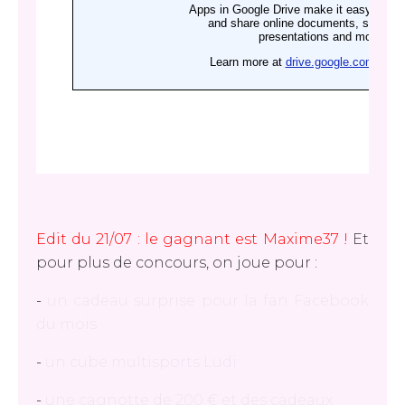
Edit du 21/07 : le gagnant est Maxime37 !
Et
pour plus de concours, on joue pour :
-
un cadeau surprise pour la fan Facebook
du mois
-
un cube multisports Ludi
-
une cagnotte de 200 € et des cadeaux