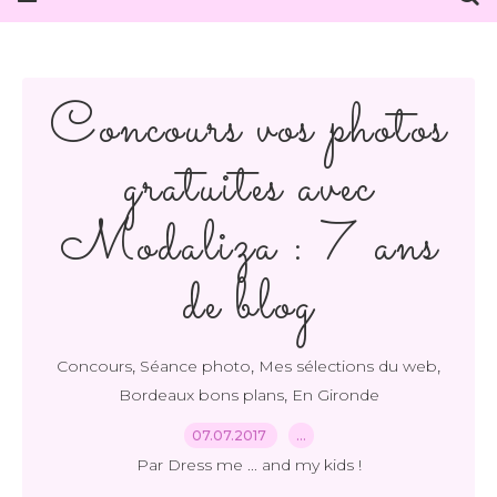
Concours vos photos
gratuites avec
Modaliza : 7 ans
de blog
,
,
,
Concours
Séance photo
Mes sélections du web
,
Bordeaux bons plans
En Gironde
07.07.2017
…
Par Dress me ... and my kids !