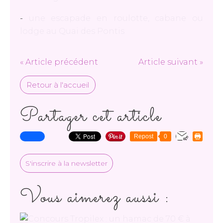
-
une escapade en roulotte, cabane ou
lodge au Quai des Pontis
« Article précédent
Article suivant »
Retour à l'accueil
Partager cet article
Repost
0
S'inscrire à la newsletter
Vous aimerez aussi :