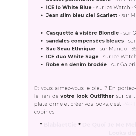
ICE lo White Blue
-
sur Ice Watch
-
Jean slim bleu ciel Scarlett
-
sur 
Casquette à visière Blondie
-
sur G
sandales compensées bleues
-
su
Sac Seau Ethnique
-
sur Mango
-
3
ICE duo White Sage
-
sur Ice Watc
Robe en denim brodée
-
sur Galeri
Et vous, aimez-vous le bleu ? En portez
le lien de
votre look Outfither
sur ce t
plateforme et créer vos looks, c'est
PAR I
copines :
*
BlablaetCie
*
De Quoi Je Me Me
Looks de