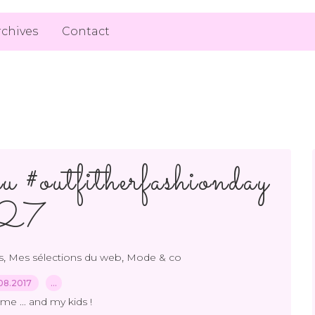
rchives
Contact
#outfitherfashionday
27
,
,
s
Mes sélections du web
Mode & co
08.2017
…
me ... and my kids !