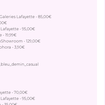
 Galeries Lafayette
-
85,00€
,00€
 Lafayette
-
95,00€
e
-
19,99€
nShowroom
-
129,00€
ephora
-
3,90€
ayette
-
70,00€
 Lafayette
-
95,00€
m
-
35,00€