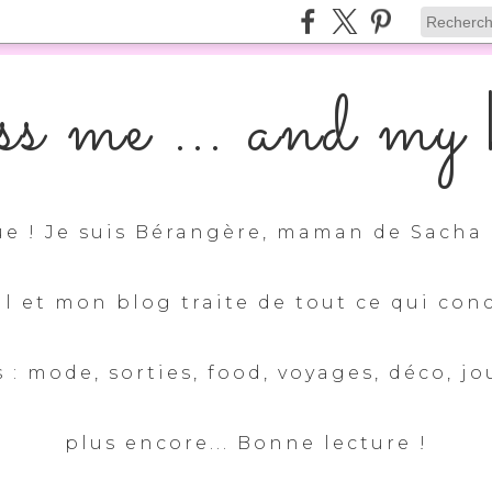
s me ... and my k
e ! Je suis Bérangère, maman de Sacha 
ul et mon blog traite de tout ce qui con
 : mode, sorties, food, voyages, déco, jo
plus encore... Bonne lecture !