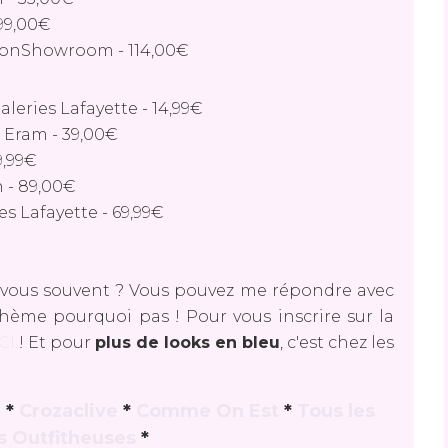
99,00€
MonShowroom
-
114,00€
aleries Lafayette
-
14,99€
r Eram
-
39,00€
9,99€
h
-
89,00€
es Lafayette
-
69,99€
-vous souvent ?
Vous pouvez me répondre avec
hème pourquoi pas ! Pour vous inscrire sur la
CI
! Et pour
plus de looks en bleu
, c'est chez les
l
*
Crozaclive
*
Comme On Est
*
Tous les
s Outfitheuses
*