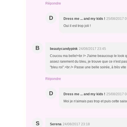
Répondre
D
Dress me ... and my kids !
25/08/2017 0
Oui il est trop joli !
B
beautycandypink
24/08/2017 23:45
Coucou ma belle!<br /> J'aime beaucoup le look que 
assez rarement du bleu, je trouve que ce n'est pas
"bleu roi".<br /> Passe une belle soirée, à très vite 
Répondre
D
Dress me ... and my kids !
25/08/2017 0
Moi je n'aimais pas trop et puis cette sais
S
Serena
24/08/2017 23:18