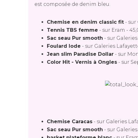
est composée de denim bleu.
Chemise en denim classic fit
-
sur
Tennis TBS femme
-
sur Eram
-
45
Sac seau Pur smooth
-
sur Galeries
Foulard Iode
-
sur Galeries Lafayett
Jean slim Paradise Dollar
-
sur Mo
Color Hit - Vernis à Ongles
-
sur S
Chemise Caracas
-
sur Galeries Laf
Sac seau Pur smooth
-
sur Galeries
basket plateforme blanc
-
sur Era