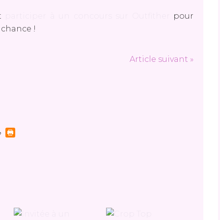
nt
participer à un concours sur Outfither
pour
 chance !
Article suivant »