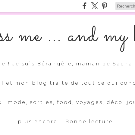
s me ... and my k
e ! Je suis Bérangère, maman de Sacha 
ul et mon blog traite de tout ce qui con
 : mode, sorties, food, voyages, déco, jo
plus encore... Bonne lecture !