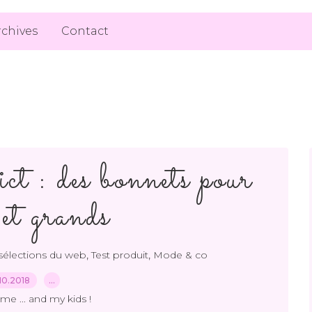
rchives
Contact
t : des bonnets pour
 et grands
,
,
sélections du web
Test produit
Mode & co
10.2018
…
me ... and my kids !