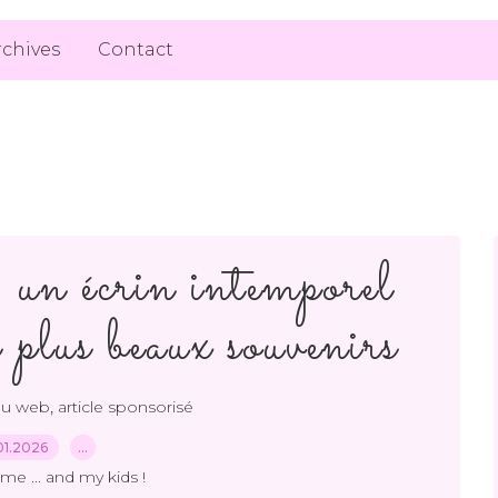
rchives
Contact
 un écrin intemporel
s plus beaux souvenirs
,
du web
article sponsorisé
01.2026
…
me ... and my kids !