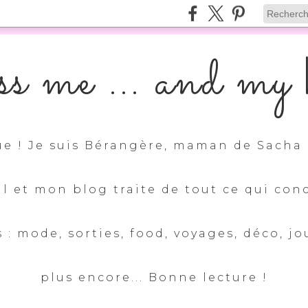
s me ... and my k
e ! Je suis Bérangère, maman de Sacha 
ul et mon blog traite de tout ce qui con
 : mode, sorties, food, voyages, déco, jo
plus encore... Bonne lecture !