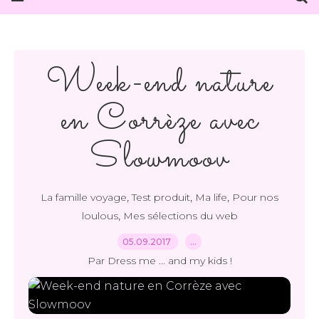
Week-end nature
en Corrèze avec
Slowmoov
,
,
,
La famille voyage
Test produit
Ma life
Pour nos
,
loulous
Mes sélections du web
05.09.2017
…
Par Dress me ... and my kids !