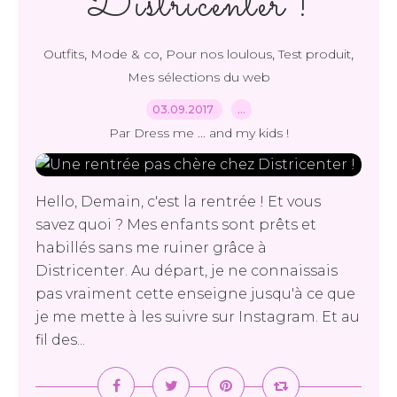
Districenter !
,
,
,
,
Outfits
Mode & co
Pour nos loulous
Test produit
Mes sélections du web
03.09.2017
…
Par Dress me ... and my kids !
Hello, Demain, c'est la rentrée ! Et vous
savez quoi ? Mes enfants sont prêts et
habillés sans me ruiner grâce à
Districenter. Au départ, je ne connaissais
pas vraiment cette enseigne jusqu'à ce que
je me mette à les suivre sur Instagram. Et au
fil des...