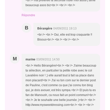
<br /> ma preferée la seconde robe! moi aussi j aime
beaucoup asos biz<br /> <br /> <br />
Répondre
B
Bérangère
04/09/2011 19:13
<br /> <br /> Oui, elle est trop craquante !!
Bisous<br /> <br /> <br /> <br />
M
marine
03/09/2011 14:50
<br /> Hello Bérangère!<br /> <br /> J'aime beaucoup
ta sélection, en partculier la petite robe avec le col
Lavalière noir ! ;) elle aurait tout à fait sa place dans
mon placard!<br /> J'ai vu ton com sur le dernier post
de Pauline, c'est comme ca que j'ai connu ton blog
qui, je dois avouer, est très sympa.<br /> Et puis tu es
fan de Manoush, ca nous fait un point commun!<br />
<br /> Je te souhaite une belle journée ;)<br /> <br />
http://www.mysweetdressing.com<br /> <br /> <br />