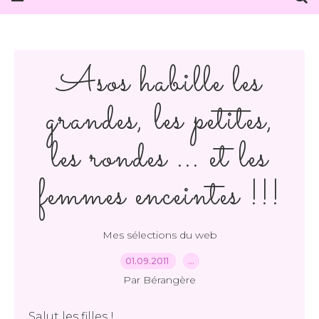
Asos habille les
grandes, les petites,
les rondes ... et les
femmes enceintes !!!
Mes sélections du web
01.09.2011
…
Par Bérangère
Salut les filles !