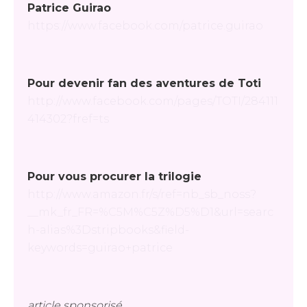
Patrice Guirao
https://www.facebook.com/patrice.guirao
Pour devenir fan des aventures de Toti
http://www.facebook.com/pages/TOTI/284111
414302?fref=ts
Pour vous procurer la trilogie
http://www.amazon.fr/s/ref=nb_sb_noss?
__mk_fr_FR=%C5M%C5Z%D5%D1&url=searc
h-alias%3Dstripbooks&field-
keywords=guirao+patrice
article sponsorisé