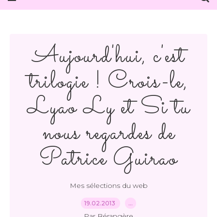
Aujourd'hui, c'est
trilogie ! Crois-le,
Lyao Ly et Si tu
nous regardes de
Patrice Guirao
Mes sélections du web
19.02.2013
…
Par Bérangère