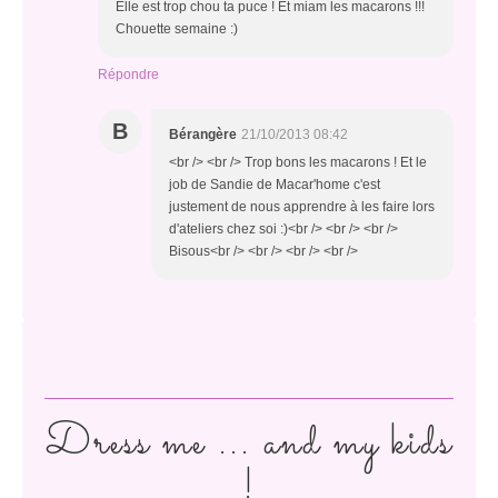
Elle est trop chou ta puce ! Et miam les macarons !!!
Chouette semaine :)
Répondre
B
Bérangère
21/10/2013 08:42
<br /> <br /> Trop bons les macarons ! Et le
job de Sandie de Macar'home c'est
justement de nous apprendre à les faire lors
d'ateliers chez soi :)<br /> <br /> <br />
Bisous<br /> <br /> <br /> <br />
Dress me ... and my kids
!