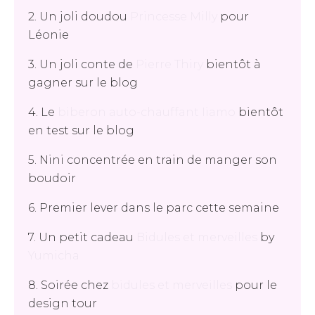
2. Un joli doudou
Princesse Milly
pour
Léonie
3. Un joli conte de
Pierre Thiry
bientôt à
gagner sur le blog
4. Le
biberon auto-chauffant Iiamo
bientôt
en test sur le blog
5. Nini concentrée en train de manger son
boudoir
6. Premier lever dans le parc cette semaine
7. Un petit cadeau
Bidules et merveilles
by
Yumicha
8. Soirée chez
bidules et merveilles
pour le
design tour