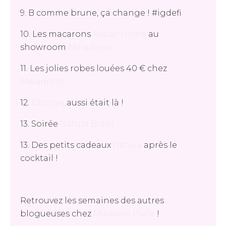
9. B comme brune, ça change ! #igdefi
10. Les macarons
Macar'Home
au
showroom
Maiadress
11. Les jolies robes louées 40 € chez
Maiadress
12.
Dhanya
aussi était là !
13. Soirée
Natura Brasil
13. Des petits cadeaux
Natura
après le
cocktail !
Retrouvez les semaines des autres
blogueuses chez
Madame Parle
!