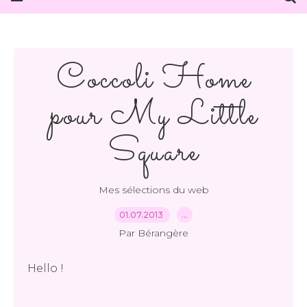
Coccoli Home
pour My Little
Square
Mes sélections du web
01.07.2013
…
Par Bérangère
Hello !