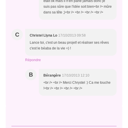
était ok mais il n'en parle jamais donc je
suis pas sûre que l'idée soit bien<br /> mûre
dans sa tête ;)<br /> <br /> <br /> <br />
C
Christel Llyna Lo
17/10/2013 09:58
Lance toi, c'est un beau projet! et réaliser ses rêves
c'est le béaba de la vie =) !
Répondre
B
Bérangère
17/10/2013 12:10
<br /> <br /> Merci Chrystel :) Ca me touche
!<br /> <br /> <br /> <br />