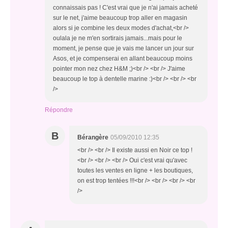
connaissais pas ! C'est vrai que je n'ai jamais acheté
sur le net, j'aime beaucoup trop aller en magasin
alors si je combine les deux modes d'achat,<br />
oulala je ne m'en sortirais jamais...mais pour le
moment, je pense que je vais me lancer un jour sur
Asos, et je compenserai en allant beaucoup moins
pointer mon nez chez H&M ;)<br /> <br /> J'aime
beaucoup le top à dentelle marine :)<br /> <br /> <br
/>
Répondre
B
Bérangère
05/09/2010 12:35
<br /> <br /> Il existe aussi en Noir ce top !
<br /> <br /> <br /> Oui c'est vrai qu'avec
toutes les ventes en ligne + les boutiques,
on est trop tentées !!!<br /> <br /> <br /> <br
/>