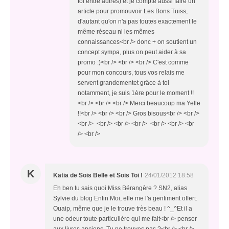
toi entre autres) et je compte aussi faire un
article pour promouvoir Les Bons Tuiss,
d'autant qu'on n'a pas toutes exactement le
même réseau ni les mêmes
connaissances<br /> donc + on soutient un
concept sympa, plus on peut aider à sa
promo :)<br /> <br /> <br /> C'est comme
pour mon concours, tous vos relais me
servent grandementet grâce à toi
notamment, je suis 1ère pour le moment !!
<br /> <br /> <br /> Merci beaucoup ma Yelle
!!<br /> <br /> <br /> Gros bisous<br /> <br />
<br /> <br /> <br /> <br /> <br /> <br /> <br
/> <br />
K
Katia de Sois Belle et Sois Toi !
24/01/2012 18:58
Eh ben tu sais quoi Miss Bérangère ? SN2, alias
Sylvie du blog Enfin Moi, elle me l'a gentiment offert.
Ouaip, même que je le trouve très beau ! ^_^Et il a
une odeur toute particulière qui me fait<br /> penser