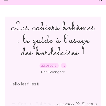
Les cahiers bohèmes
: le guide à l'usage
des bordelaises !
23.01.2012
…
Par Bérangère
Hello les filles !!
Les Cahiers Bohèmes
, quezaco ?? Si vous