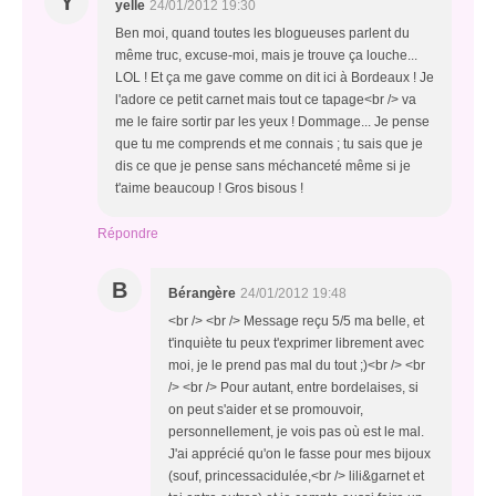
Y
yelle
24/01/2012 19:30
Ben moi, quand toutes les blogueuses parlent du
même truc, excuse-moi, mais je trouve ça louche...
LOL ! Et ça me gave comme on dit ici à Bordeaux ! Je
l'adore ce petit carnet mais tout ce tapage<br /> va
me le faire sortir par les yeux ! Dommage... Je pense
que tu me comprends et me connais ; tu sais que je
dis ce que je pense sans méchanceté même si je
t'aime beaucoup ! Gros bisous !
Répondre
B
Bérangère
24/01/2012 19:48
<br /> <br /> Message reçu 5/5 ma belle, et
t'inquiète tu peux t'exprimer librement avec
moi, je le prend pas mal du tout ;)<br /> <br
/> <br /> Pour autant, entre bordelaises, si
on peut s'aider et se promouvoir,
personnellement, je vois pas où est le mal.
J'ai apprécié qu'on le fasse pour mes bijoux
(souf, princessacidulée,<br /> lili&garnet et