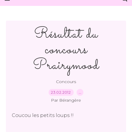
Résultat du
concours
Prairymood
Concours
23.02.2012
…
Par Bérangère
Coucou les petits loups !!