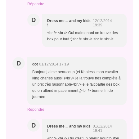
Répondre
D
Dress me ... and my kids
12/12/2014
!
19:39
<br /> <br /> Oui maintenant on trouve des
box pour tout :)<br /> <br /> <br /> <br />
D
dot
01/12/2014 17:19
Bonjour j aime beaucoup (et Khalessi mon cavalier
king charles aussi )<br /> je la trouve très complète à
un prix très raisonnable<br /> elle fait partie des box
qu on attend impatiemment ;)<br /> bonne fin de
journée
Répondre
D
Dress me ... and my kids
01/12/2014
!
19:41
<br /> <br /> Oui c'est un plaisir pour toutou