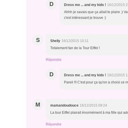
D
Dress me ... and my kids !
16/12/2015 2
Ahhh je savais que ça allait te plaire ;) Va
c'est intéressant je trouve :)
S
Sheily
16/12/2015 10:11
Totalement fan de la Tour Eiffel !
Répondre
D
Dress me ... and my kids !
16/12/2015 1
Pareil !!! C'est pour ça qu'on a choisi ce
M
mamandoudouce
16/12/2015 09:24
La tour Eiffel plairait énormément à ma fille qui ado
Répondre