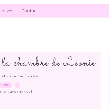
rchives
Contact
s la chambre de Léonie
,
s loulous
Test produit
.12.2015
…
me ... and my kids !