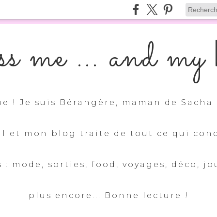
s me ... and my k
e ! Je suis Bérangère, maman de Sacha 
ul et mon blog traite de tout ce qui con
 : mode, sorties, food, voyages, déco, jo
plus encore... Bonne lecture !