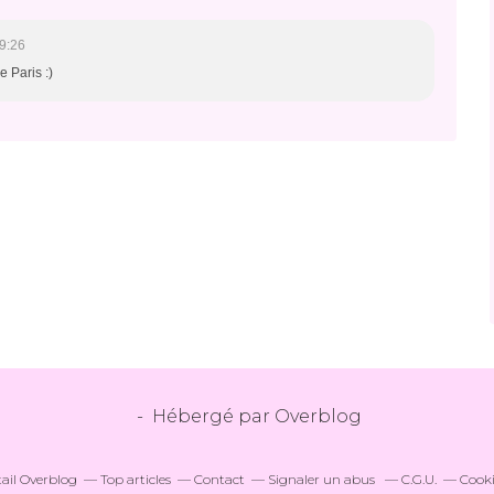
9:26
e Paris :)
- Hébergé par
Overblog
tail Overblog
Top articles
Contact
Signaler un abus
C.G.U.
Cooki