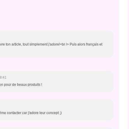
re ton article, tout simplement j'adore!<br /> Puis alors français et
8:41
on pour de beaux produits !
même contacter car j'adore leur concept ;)