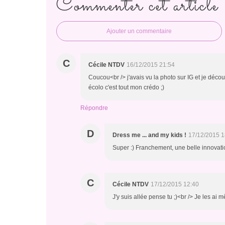
Commenter cet article
Ajouter un commentaire
C
Cécile NTDV
16/12/2015 21:54
Coucou<br /> j'avais vu la photo sur IG et je découv
écolo c'est tout mon crédo ;)
Répondre
D
Dress me ... and my kids !
17/12/2015 1
Super :) Franchement, une belle innovati
C
Cécile NTDV
17/12/2015 12:40
J'y suis allée pense tu ;)<br /> Je les ai 