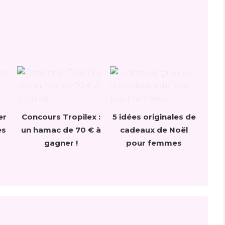
er
Concours Tropilex :
5 idées originales de
es
un hamac de 70 € à
cadeaux de Noël
gagner !
pour femmes