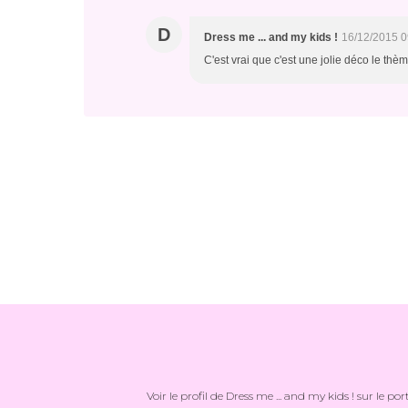
D
Dress me ... and my kids !
16/12/2015 0
C'est vrai que c'est une jolie déco le thèm
Voir le profil de
Dress me ... and my kids !
sur le por