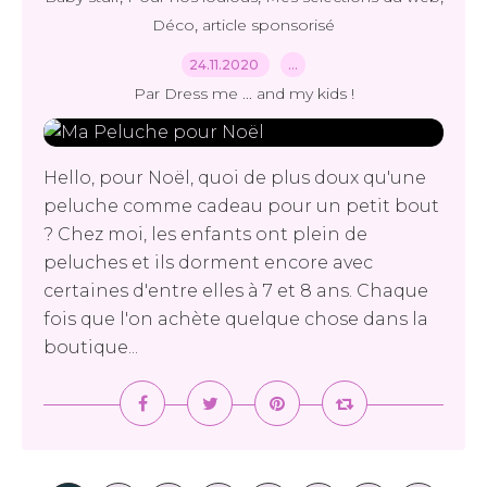
,
Déco
article sponsorisé
24.11.2020
…
Par Dress me ... and my kids !
Hello, pour Noël, quoi de plus doux qu'une
peluche comme cadeau pour un petit bout
? Chez moi, les enfants ont plein de
peluches et ils dorment encore avec
certaines d'entre elles à 7 et 8 ans. Chaque
fois que l'on achète quelque chose dans la
boutique...