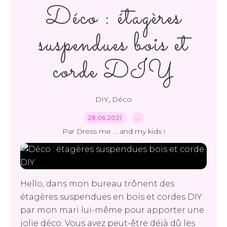
Déco : étagères
suspendues bois et
corde DIY
,
DIY
Déco
28.06.2021
…
Par Dress me ... and my kids !
Hello, dans mon bureau trônent des
étagères suspendues en bois et cordes DIY
par mon mari lui-même pour apporter une
jolie déco. Vous avez peut-être déjà dû les