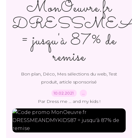
MonOeuvre.fr
DRESSMEA
= jusqu'à 87% de
remise
,
,
,
Bon plan
Déco
Mes sélections du web
Test
,
produit
article sponsorisé
10.02.2021
…
Par Dress me ... and my kids !