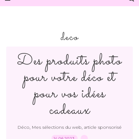
deco
Des produits photo
pour votre déco et
pour vos idées
cadeaux
,
,
Déco
Mes sélections du web
article sponsorisé
14.06.2023
…