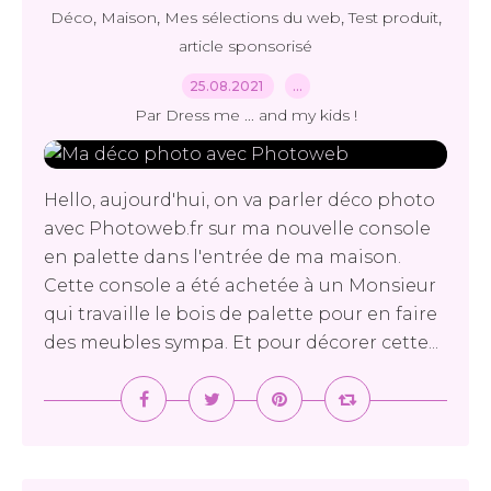
,
,
,
,
Déco
Maison
Mes sélections du web
Test produit
article sponsorisé
25.08.2021
…
Par Dress me ... and my kids !
Hello, aujourd'hui, on va parler déco photo
avec Photoweb.fr sur ma nouvelle console
en palette dans l'entrée de ma maison.
Cette console a été achetée à un Monsieur
qui travaille le bois de palette pour en faire
des meubles sympa. Et pour décorer cette...