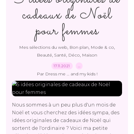
cadeaux de Noël
pour femmes
,
,
,
Mes sélections du web
Bon plan
Mode & co
,
,
,
Beauté
Santé
Déco
Maison
17.11.2021
…
Par Dress me ... and my kids !
Nous sommes à un peu plus d'un mois de
Noël et vous cherchez des idées sympa, des
idées originales de cadeaux de Noël qui
sortent de l'ordinaire ? Voici ma petite