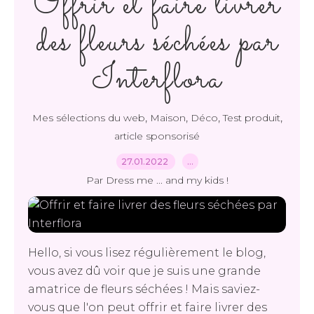
Offrir et faire livrer
des fleurs séchées par
Interflora
,
,
,
,
Mes sélections du web
Maison
Déco
Test produit
article sponsorisé
27.01.2022
…
Par Dress me ... and my kids !
Hello, si vous lisez régulièrement le blog,
vous avez dû voir que je suis une grande
amatrice de fleurs séchées ! Mais saviez-
vous que l'on peut offrir et faire livrer des