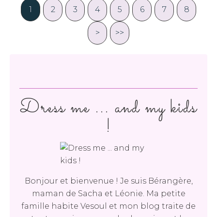
1
2
3
4
5
6
7
8
>
>>
Dress me ... and my kids
!
Bonjour et bienvenue ! Je suis Bérangère,
maman de Sacha et Léonie. Ma petite
famille habite Vesoul et mon blog traite de