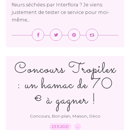
fleurs séchées par Interflora ? Je viens
justement de tester ce service pour moi-
même,...
Concours Tropilex
: un hamac de 70
€ à gagner !
,
,
,
Concours
Bon plan
Maison
Déco
23.11.2021
…