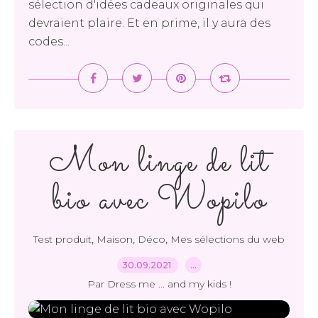
sélection d'idées cadeaux originales qui
devraient plaire. Et en prime, il y aura des
codes...
Mon linge de lit
bio avec Wopilo
,
,
,
Test produit
Maison
Déco
Mes sélections du web
30.09.2021
…
Par Dress me ... and my kids !