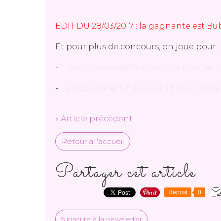
EDIT DU 28/03/2017 : la gagnante est Bub
Et pour plus de concours, on joue pour :
-
1 objet connecté Tile pour ne plus rien
-
1 gigoteuse et un tour de lit pour bébé
« Article précédent
Retour à l'accueil
Partager cet article
Repost
0
S'inscrire à la newsletter