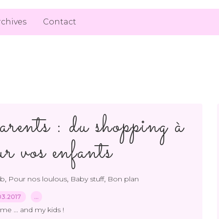
rchives
Contact
nts : du shopping à
ur vos enfants
,
,
,
eb
Pour nos loulous
Baby stuff
Bon plan
03.2017
…
me ... and my kids !