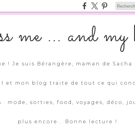
s me ... and my k
e ! Je suis Bérangère, maman de Sacha 
ul et mon blog traite de tout ce qui con
 : mode, sorties, food, voyages, déco, jo
plus encore... Bonne lecture !