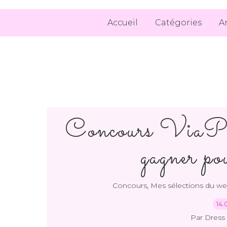
Accueil
Catégories
A
Concours ViaPare
gagner po
,
Concours
Mes sélections du w
14.
Par Dress 