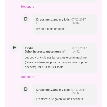
Répondre
D
Dress me ... and my kids
07/11/2017
!
15:56
Il y en a plein en effet :)
E
Elodie
07/11/2017
(lebonheurestdanslanature.fr)
14:52
coucou,<br /> Je n'ai jamais testé cette machine
(j'évite les dosettes pour ne pas produite trop de
déchets).<br /> Bisous. Elodie.
Répondre
D
Dress me ... and my kids
07/11/2017
!
15:56
C'est vrai que ça en fait des déchets.