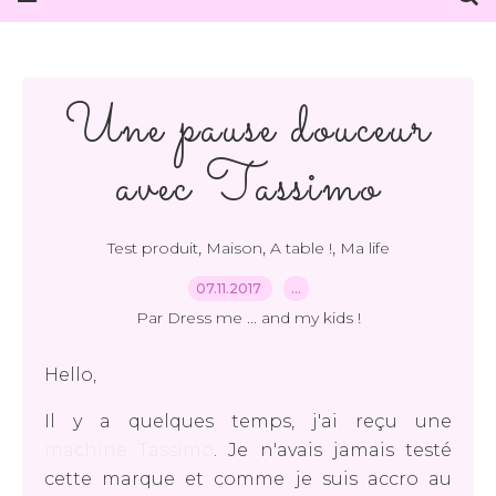
Une pause douceur
avec Tassimo
,
,
,
Test produit
Maison
A table !
Ma life
07.11.2017
…
Par Dress me ... and my kids !
Hello,
Il y a quelques temps, j'ai reçu une
machine Tassimo
. Je n'avais jamais testé
cette marque et comme je suis accro au