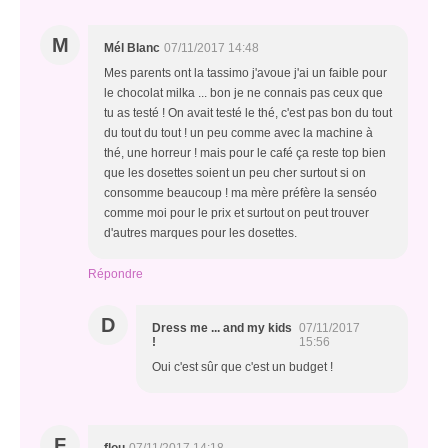
M
Mél Blanc
07/11/2017 14:48
Mes parents ont la tassimo j'avoue j'ai un faible pour
le chocolat milka ... bon je ne connais pas ceux que
tu as testé ! On avait testé le thé, c'est pas bon du tout
du tout du tout ! un peu comme avec la machine à
thé, une horreur ! mais pour le café ça reste top bien
que les dosettes soient un peu cher surtout si on
consomme beaucoup ! ma mère préfère la senséo
comme moi pour le prix et surtout on peut trouver
d'autres marques pour les dosettes.
Répondre
D
Dress me ... and my kids
07/11/2017
!
15:56
Oui c'est sûr que c'est un budget !
F
flou
07/11/2017 14:18