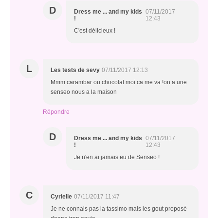
D
Dress me ... and my kids
07/11/2017
!
12:43
C'est délicieux !
L
Les tests de sevy
07/11/2017 12:13
Mmm carambar ou chocolat moi ca me va !on a une
senseo nous a la maison
Répondre
D
Dress me ... and my kids
07/11/2017
!
12:43
Je n'en ai jamais eu de Senseo !
C
Cyrielle
07/11/2017 11:47
Je ne connais pas la tassimo mais les gout proposé