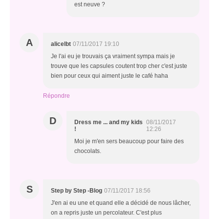
est neuve ?
A
alicelbt
07/11/2017 19:10
Je l'ai eu je trouvais ça vraiment sympa mais je
trouve que les capsules coutent trop cher c'est juste
bien pour ceux qui aiment juste le café haha
Répondre
D
Dress me ... and my kids
08/11/2017
!
12:26
Moi je m'en sers beaucoup pour faire des
chocolats.
S
Step by Step -Blog
07/11/2017 18:56
J'en ai eu une et quand elle a décidé de nous lâcher,
on a repris juste un percolateur. C'est plus