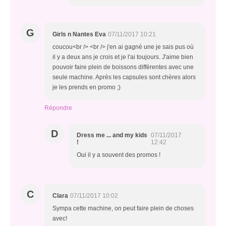
G
Girls n Nantes Eva
07/11/2017 10:21
coucou<br /> <br /> j'en ai gagné une je sais pus où
il y a deux ans je crois et je l'ai toujours. J'aime bien
pouvoir faire plein de boissons différentes avec une
seule machine. Après les capsules sont chères alors
je les prends en promo ;)
Répondre
D
Dress me ... and my kids
07/11/2017
!
12:42
Oui il y a souvent des promos !
C
Clara
07/11/2017 10:02
Sympa cette machine, on peut faire plein de choses
avec!