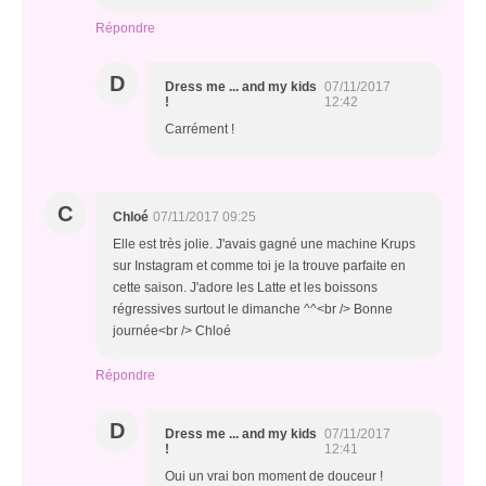
Répondre
D
Dress me ... and my kids
07/11/2017
!
12:42
Carrément !
C
Chloé
07/11/2017 09:25
Elle est très jolie. J'avais gagné une machine Krups
sur Instagram et comme toi je la trouve parfaite en
cette saison. J'adore les Latte et les boissons
régressives surtout le dimanche ^^<br /> Bonne
journée<br /> Chloé
Répondre
D
Dress me ... and my kids
07/11/2017
!
12:41
Oui un vrai bon moment de douceur !