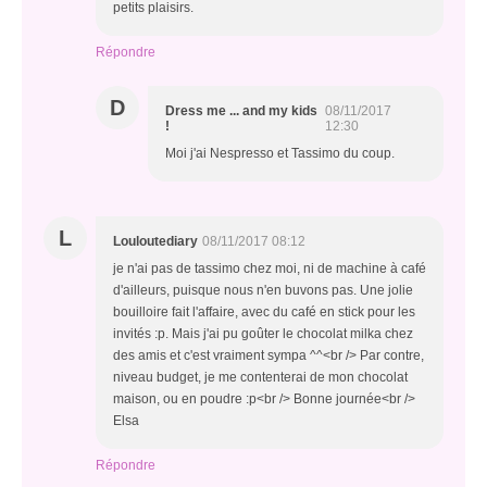
petits plaisirs.
Répondre
D
Dress me ... and my kids
08/11/2017
!
12:30
Moi j'ai Nespresso et Tassimo du coup.
L
Louloutediary
08/11/2017 08:12
je n'ai pas de tassimo chez moi, ni de machine à café
d'ailleurs, puisque nous n'en buvons pas. Une jolie
bouilloire fait l'affaire, avec du café en stick pour les
invités :p. Mais j'ai pu goûter le chocolat milka chez
des amis et c'est vraiment sympa ^^<br /> Par contre,
niveau budget, je me contenterai de mon chocolat
maison, ou en poudre :p<br /> Bonne journée<br />
Elsa
Répondre