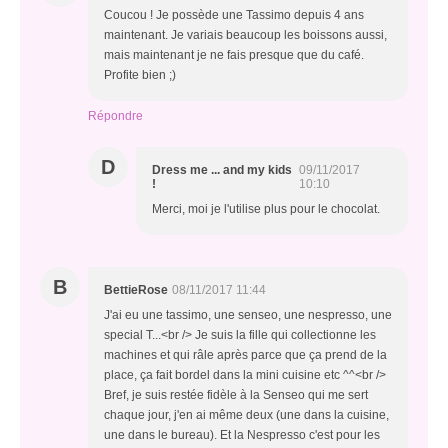
Coucou ! Je possède une Tassimo depuis 4 ans
maintenant. Je variais beaucoup les boissons aussi,
mais maintenant je ne fais presque que du café.
Profite bien ;)
Répondre
D
Dress me ... and my kids
09/11/2017
!
10:10
Merci, moi je l'utilise plus pour le chocolat.
B
BettieRose
08/11/2017 11:44
J'ai eu une tassimo, une senseo, une nespresso, une
special T...<br /> Je suis la fille qui collectionne les
machines et qui râle après parce que ça prend de la
place, ça fait bordel dans la mini cuisine etc ^^<br />
Bref, je suis restée fidèle à la Senseo qui me sert
chaque jour, j'en ai même deux (une dans la cuisine,
une dans le bureau). Et la Nespresso c'est pour les