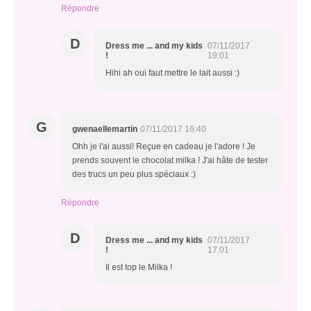
Répondre
D
Dress me ... and my kids
07/11/2017
!
19:01
Hihi ah oui faut mettre le lait aussi :)
G
gwenaellemartin
07/11/2017 16:40
Ohh je l'ai aussi! Reçue en cadeau je l'adore ! Je
prends souvent le chocolat milka ! J'ai hâte de tester
des trucs un peu plus spéciaux :)
Répondre
D
Dress me ... and my kids
07/11/2017
!
17:01
Il est top le Milka !