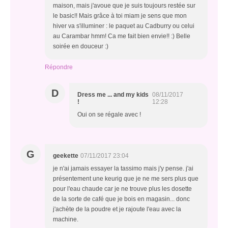
maison, mais j'avoue que je suis toujours restée sur
le basic!! Mais grâce à toi miam je sens que mon
hiver va s'illuminer : le paquet au Cadburry ou celui
au Carambar hmm! Ca me fait bien envie!! :) Belle
soirée en douceur :)
Répondre
D
Dress me ... and my kids
08/11/2017
!
12:28
Oui on se régale avec !
G
geekette
07/11/2017 23:04
je n'ai jamais essayer la tassimo mais j'y pense. j'ai
présentement une keurig que je ne me sers plus que
pour l'eau chaude car je ne trouve plus les dosette
de la sorte de café que je bois en magasin... donc
j'achète de la poudre et je rajoute l'eau avec la
machine.