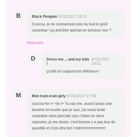
B
Black Penguin
07/11/2017 18:31
Coucou, je ne connaissais pas du tout le goût
carambar ! ça doit être spécial en boisson non ?
Répondre
D
Dress me ... and my kids
07/11/2017
!
19:01
ça fait un cappuccino délicieux !
M
Mon train-train girly
07/11/2017 17:50
coucou<br /> <br /> Tu vas rire, avant j'avais une
tassimo et nouille que je suis, j'ai voulu testé
carambar sans percuter que c'étais en deux
capsules, je me disais: c'est bizarre y a pas bcp de
quantité et c'est ultra fort ! mdrrrrrrrrrrrrrrrrrrrrr