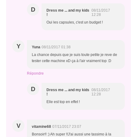
D
Dress me ... and my kids
08/11/2017
!
12:28
Oui les capsules, c'est un budget !
Y
Yuna
08/11/2017 01:38
La chance depuis que je suis toute petite je reve de
tester cette machine xD ça à l'air vraiment top :D
Répondre
D
Dress me ... and my kids
08/11/2017
!
12:28
Elle est top en effet !
V
vitamine68
07/11/2017 23:07
Bonsoir!! :) Ah super !!J'ai aussi une tassimo à la