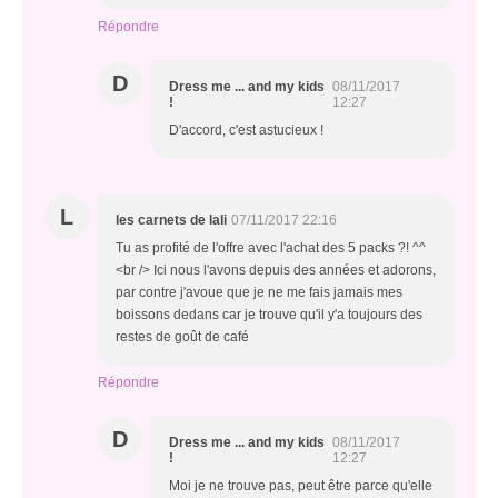
Répondre
D
Dress me ... and my kids
08/11/2017
!
12:27
D'accord, c'est astucieux !
L
les carnets de lali
07/11/2017 22:16
Tu as profité de l'offre avec l'achat des 5 packs ?! ^^
<br /> Ici nous l'avons depuis des années et adorons,
par contre j'avoue que je ne me fais jamais mes
boissons dedans car je trouve qu'il y'a toujours des
restes de goût de café
Répondre
D
Dress me ... and my kids
08/11/2017
!
12:27
Moi je ne trouve pas, peut être parce qu'elle