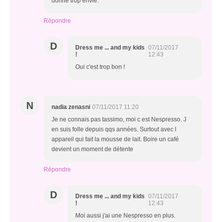
donne trop envie.
Répondre
D
Dress me ... and my kids
07/11/2017
!
12:43
Oui c'est trop bon !
N
nadia zenasni
07/11/2017 11:20
Je ne connais pas tassimo, moi c est Nespresso. J
en suis folle depuis qqs années. Surtout avec l
appareil qui fait la mousse de lait. Boire un café
devient un moment de détente
Répondre
D
Dress me ... and my kids
07/11/2017
!
12:43
Moi aussi j'ai une Nespresso en plus.