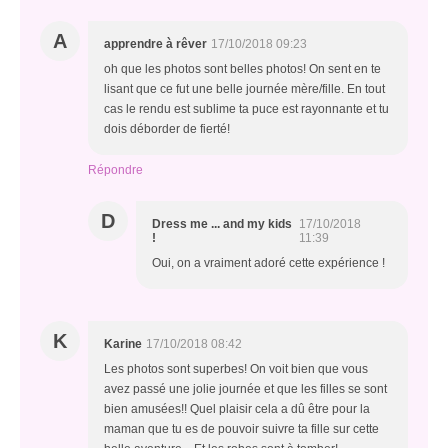
A
apprendre à rêver
17/10/2018 09:23
oh que les photos sont belles photos! On sent en te
lisant que ce fut une belle journée mère/fille. En tout
cas le rendu est sublime ta puce est rayonnante et tu
dois déborder de fierté!
Répondre
D
Dress me ... and my kids
17/10/2018
!
11:39
Oui, on a vraiment adoré cette expérience !
K
Karine
17/10/2018 08:42
Les photos sont superbes! On voit bien que vous
avez passé une jolie journée et que les filles se sont
bien amusées!! Quel plaisir cela a dû être pour la
maman que tu es de pouvoir suivre ta fille sur cette