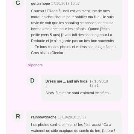
G
gettin hope
17/10/2018 15:57
Coucou ! TRape à l'oeil est vraiment une de mes
marques chouchoute pour habiller ma fille ! Je suis
ravie de voir que les shooting se passent dans une
bonne ambiance pour les enfants ! Quand j'étais
petite (vers 5 ans) j'avais fait des shooting pour La
Redoute et je n'en garde pas un très bon souvenirs
... En tous cas les photos et vidéos sont magnifiques !
Gros bisous Olenka
Répondre
D
Dress me ... and my kids
17/10/2018
!
18:31
Alors là elles se sont vraiment éclatées !
R
rainbowdrache
17/10/2018 15:37
Les photos sont sublimes, et les filles aussi ! Ca a
vraiment un côté magique de comte de fée, j'adore !