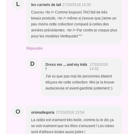
L
les carnets de lali
17/10/2018 14:30
Coucou <br /> Comme toujours TAO fait de très
beaux produits, <br /> même si j'avoue que j'aime un
peu moins cette collection comparé à celles des
années précédentes. <br /> Par contre je craque plus
pour les modèles Vertbaudet ^^
Répondre
D
Dress me ... and my kids
17/10/2018
!
14:32
J'ai vu que pas mal de personnes étaient
déçues de cette collection. Moi je la trouve
audacieuse et avant-gardiste justement :)
O
orionallegoria
17/10/2018 13:54
La vidéo est vraiment très belle, comme tu le dis ça
se voit vraiment que les filles s'amusent ! Les robes
sont d'ailleurs toutes aussi jolies !