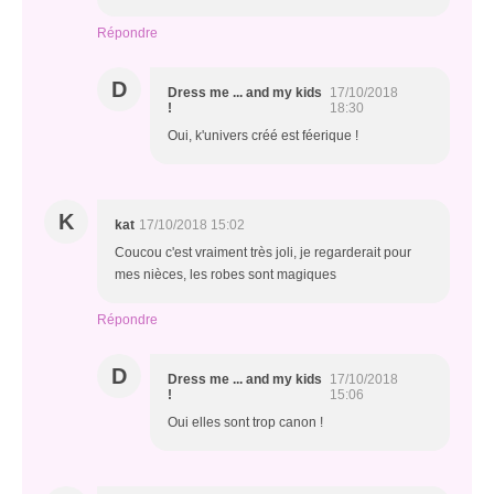
Répondre
D
Dress me ... and my kids
17/10/2018
!
18:30
Oui, k'univers créé est féerique !
K
kat
17/10/2018 15:02
Coucou c'est vraiment très joli, je regarderait pour
mes nièces, les robes sont magiques
Répondre
D
Dress me ... and my kids
17/10/2018
!
15:06
Oui elles sont trop canon !