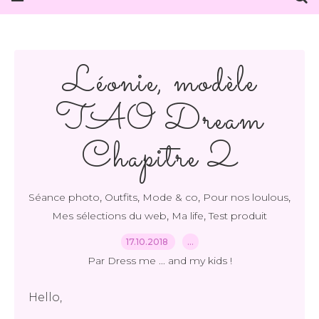
Léonie, modèle
TAO Dream
Chapitre 2
,
,
,
,
Séance photo
Outfits
Mode & co
Pour nos loulous
,
,
Mes sélections du web
Ma life
Test produit
17.10.2018
…
Par Dress me ... and my kids !
Hello,