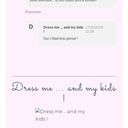
belle aventure... Et les robes sont à tomber!
Répondre
D
Dress me ... and my kids
17/10/2018
!
11:39
Oui c'était trop génial !
Dress me ... and my kids
!