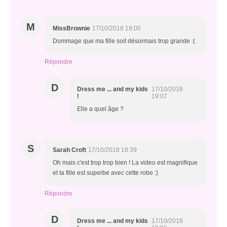
M
MissBrownie
17/10/2018 19:00
Dommage que ma fille soit désormais trop grande :(
Répondre
D
Dress me ... and my kids
17/10/2018
!
19:07
Elle a quel âge ?
S
Sarah Croft
17/10/2018 18:39
Oh mais c'est trop trop bien ! La video est magnifique
et ta fille est superbe avec cette robe :)
Répondre
D
Dress me ... and my kids
17/10/2018