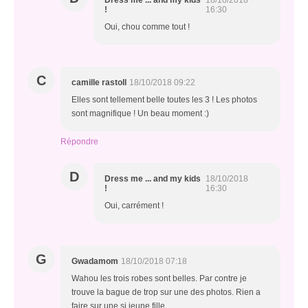
Dress me ... and my kids
18/10/2018
!
16:30
Oui, chou comme tout !
C
camille rastoll
18/10/2018 09:22
Elles sont tellement belle toutes les 3 ! Les photos
sont magnifique ! Un beau moment :)
Répondre
D
Dress me ... and my kids
18/10/2018
!
16:30
Oui, carrément !
G
Gwadamom
18/10/2018 07:18
Wahou les trois robes sont belles. Par contre je
trouve la bague de trop sur une des photos. Rien a
faire sur une si jeune fille