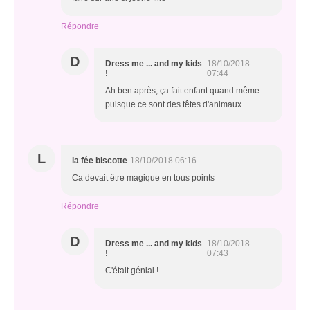
Répondre
D
Dress me ... and my kids
18/10/2018
!
07:44
Ah ben après, ça fait enfant quand même
puisque ce sont des têtes d'animaux.
L
la fée biscotte
18/10/2018 06:16
Ca devait être magique en tous points
Répondre
D
Dress me ... and my kids
18/10/2018
!
07:43
C'était génial !