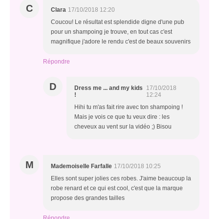
C
Clara
17/10/2018 12:20
Coucou! Le résultat est splendide digne d'une pub
pour un shampoing je trouve, en tout cas c'est
magnifique j'adore le rendu c'est de beaux souvenirs
Répondre
D
Dress me ... and my kids
17/10/2018
!
12:24
Hihi tu m'as fait rire avec ton shampoing !
Mais je vois ce que tu veux dire : les
cheveux au vent sur la vidéo ;) Bisou
M
Mademoiselle Farfalle
17/10/2018 10:25
Elles sont super jolies ces robes. J'aime beaucoup la
robe renard et ce qui est cool, c'est que la marque
propose des grandes tailles
Répondre