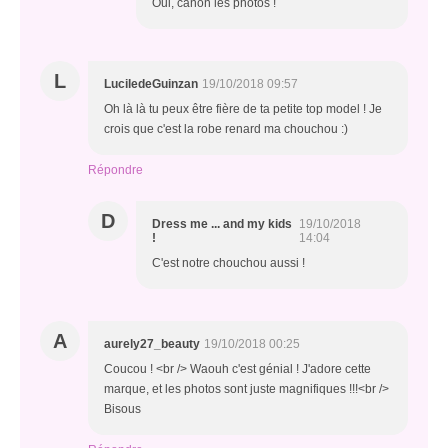
Oui, canon les photos !
L
LuciledeGuinzan
19/10/2018 09:57
Oh là là tu peux être fière de ta petite top model ! Je
crois que c'est la robe renard ma chouchou :)
Répondre
D
Dress me ... and my kids
19/10/2018
!
14:04
C'est notre chouchou aussi !
A
aurely27_beauty
19/10/2018 00:25
Coucou ! <br /> Waouh c'est génial ! J'adore cette
marque, et les photos sont juste magnifiques !!!<br />
Bisous