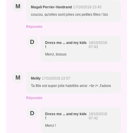
M
Magali Perrier-Vandrand
17/10/2018 23:45
coucou, qu'elles sont jolies ces petites filles ! biz
Répondre
D
Dress me ... and my kids
18/10/2018
!
07:43
Merci, bisous
M
Melily
17/10/2018 22:57
Ta fille est super jolie habillée ainsi .<br /> J'adore
Répondre
D
Dress me ... and my kids
18/10/2018
!
07:42
Merci !