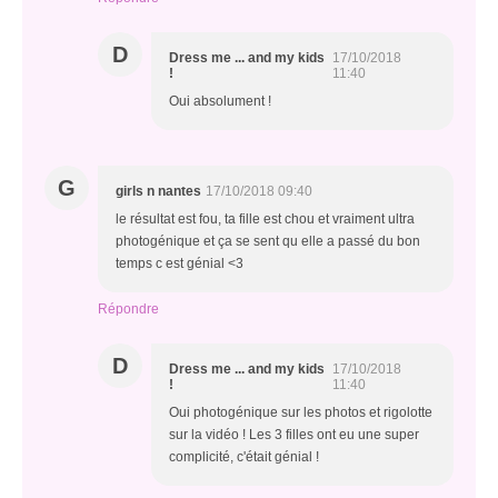
D
Dress me ... and my kids
17/10/2018
!
11:40
Oui absolument !
G
girls n nantes
17/10/2018 09:40
le résultat est fou, ta fille est chou et vraiment ultra
photogénique et ça se sent qu elle a passé du bon
temps c est génial <3
Répondre
D
Dress me ... and my kids
17/10/2018
!
11:40
Oui photogénique sur les photos et rigolotte
sur la vidéo ! Les 3 filles ont eu une super
complicité, c'était génial !