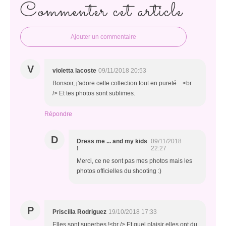
Commenter cet article
Ajouter un commentaire
V
violetta lacoste
09/11/2018 20:53
Bonsoir, j'adore cette collection tout en pureté…<br
/> Et tes photos sont sublimes.
Répondre
D
Dress me ... and my kids
09/11/2018
!
22:27
Merci, ce ne sont pas mes photos mais les
photos officielles du shooting :)
P
Priscilla Rodriguez
19/10/2018 17:33
Elles sont superbes !<br /> Et quel plaisir elles ont du