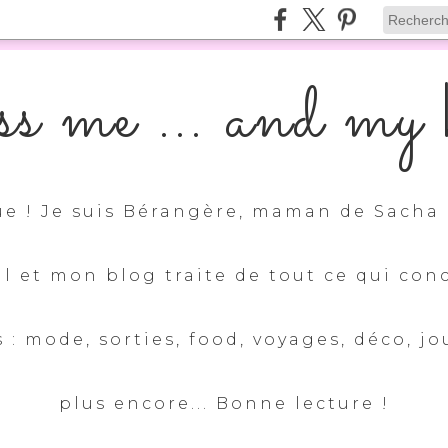
s me ... and my k
e ! Je suis Bérangère, maman de Sacha 
ul et mon blog traite de tout ce qui con
 : mode, sorties, food, voyages, déco, jo
plus encore... Bonne lecture !