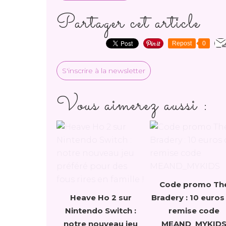
Partager cet article
Repost
0
S'inscrire à la newsletter
Vous aimerez aussi :
Code promo Th
Heave Ho 2 sur
Bradery : 10 euros
Nintendo Switch :
remise code
notre nouveau jeu
MEAND_MYKID