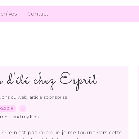
rchives
Contact
s d'été chez Esprit
,
tions du web
article sponsorisé
05.2019
…
me ... and my kids !
? Ce n'est pas rare que je me tourne vers cette