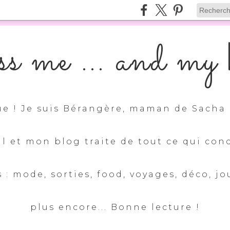
s me ... and my k
e ! Je suis Bérangère, maman de Sacha 
ul et mon blog traite de tout ce qui con
 : mode, sorties, food, voyages, déco, jo
plus encore... Bonne lecture !