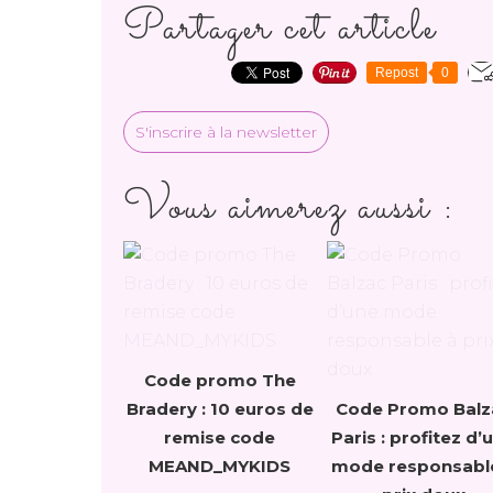
Partager cet article
Repost
0
S'inscrire à la newsletter
Vous aimerez aussi :
Code promo The
Bradery : 10 euros de
Code Promo Balz
remise code
Paris : profitez d’
MEAND_MYKIDS
mode responsabl