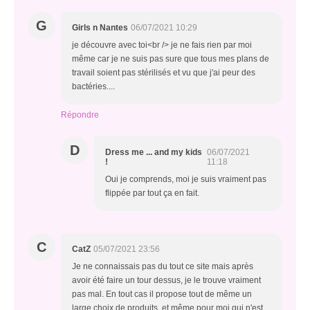
G
Girls n Nantes
06/07/2021 10:29
je découvre avec toi<br /> je ne fais rien par moi
même car je ne suis pas sure que tous mes plans de
travail soient pas stérilisés et vu que j'ai peur des
bactéries....
Répondre
D
Dress me ... and my kids
06/07/2021
!
11:18
Oui je comprends, moi je suis vraiment pas
flippée par tout ça en fait.
C
CatZ
05/07/2021 23:56
Je ne connaissais pas du tout ce site mais après
avoir été faire un tour dessus, je le trouve vraiment
pas mal. En tout cas il propose tout de même un
large choix de produits, et même pour moi qui n'est