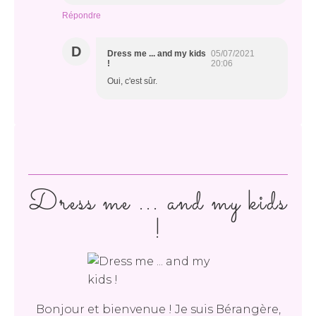
Répondre
D
Dress me ... and my kids
05/07/2021
!
20:06
Oui, c'est sûr.
Dress me ... and my kids
!
Bonjour et bienvenue ! Je suis Bérangère,