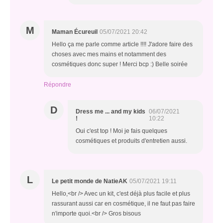
M
Maman Écureuil
05/07/2021 20:42
Hello ça me parle comme article !!!! J'adore faire des
choses avec mes mains et notamment des
cosmétiques donc super ! Merci bcp :) Belle soirée
Répondre
D
Dress me ... and my kids
06/07/2021
!
10:22
Oui c'est top ! Moi je fais quelques
cosmétiques et produits d'entretien aussi.
L
Le petit monde de NatieAK
05/07/2021 19:11
Hello,<br /> Avec un kit, c'est déjà plus facile et plus
rassurant aussi car en cosmétique, il ne faut pas faire
n'importe quoi.<br /> Gros bisous