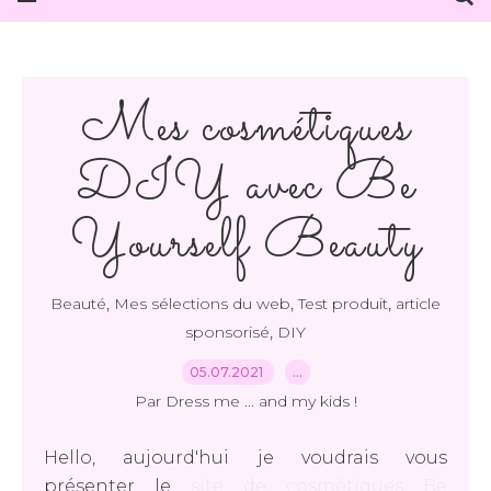
Mes cosmétiques
DIY avec Be
Yourself Beauty
,
,
,
Beauté
Mes sélections du web
Test produit
article
,
sponsorisé
DIY
05.07.2021
…
Par Dress me ... and my kids !
Hello, aujourd'hui je voudrais vous
présenter le
site de cosmétiques Be