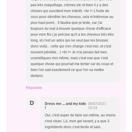
pas très maquillage, crèmes etc et bien il y a des
choses qui suscitent mon intérêt. <br /> L'huile de
coco pour démêler les cheveux, cela m'intéresse au
plus haut point... Il faudra que je teste, car j'ai
toujours du mal à trouver quelque chose d'efficace
pour mon fils ( je précise qu'il a les cheveux très très
long, et c'est un ados qui ne veut pas les brosser,
donc voilà... celle qui s'en charge c'est moi, et c'est
souvent pénible... ) <br /> Je n'ai jamais fait mes
cosmétiques moi même, mais c'est vrai que c'est
quelque chose qui pourrait me tenter car du coup et
bien l'on sait exactement ce que l'on va mettre
dedans.
Répondre
D
Dress me ... and my kids
06/07/2021
!
10:24
Oui, c'est super de faire soi-même, au moins
c'est clean. Là, mon gel lavant, y a que 3
ingrédients donc c'est facile et sain.