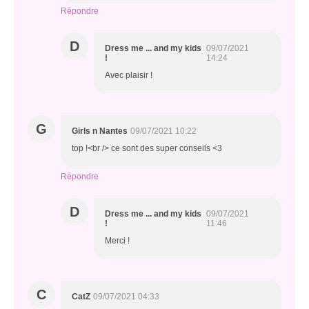
Répondre
D
Dress me ... and my kids
09/07/2021
!
14:24
Avec plaisir !
G
Girls n Nantes
09/07/2021 10:22
top !<br /> ce sont des super conseils <3
Répondre
D
Dress me ... and my kids
09/07/2021
!
11:46
Merci !
C
CatZ
09/07/2021 04:33