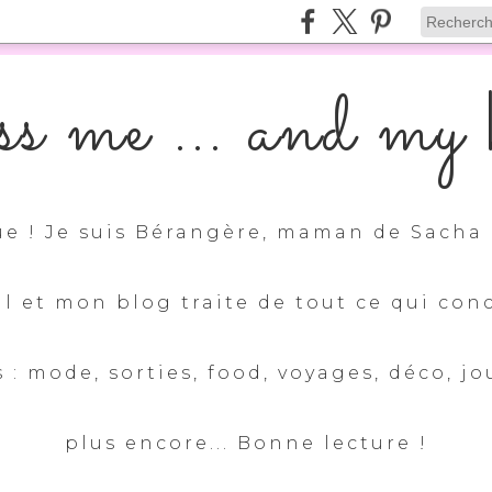
s me ... and my k
e ! Je suis Bérangère, maman de Sacha 
ul et mon blog traite de tout ce qui con
 : mode, sorties, food, voyages, déco, jo
plus encore... Bonne lecture !