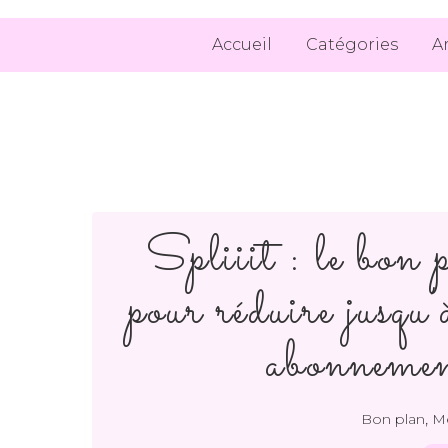
Accueil
Catégories
A
Spliiit : le bo
pour réduire jusqu
abonnemen
,
Bon plan
Me