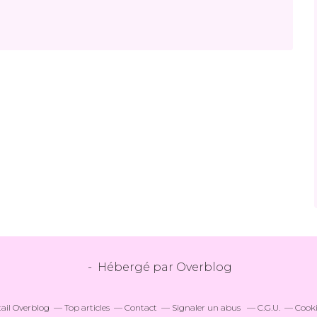
- Hébergé par
Overblog
tail Overblog
Top articles
Contact
Signaler un abus
C.G.U.
Cooki