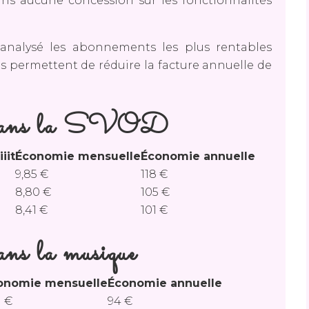
sans aucune concession sur les fonctionnalités
a analysé les abonnements les plus rentables
ains permettent de réduire la facture annuelle de
s dans la SVOD
iit
Économie mensuelle
Économie annuelle
9,85 €
118 €
8,80 €
105 €
8,41 €
101 €
ans la musique
onomie mensuelle
Économie annuelle
1 €
94 €