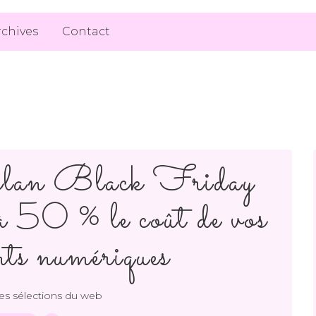
rchives
Contact
n plan Black Friday
’à 50 % le coût de vos
ts numériques
s sélections du web