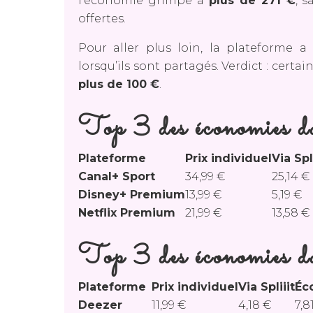
l’économie grimpe à
plus de 271 €
, 
offertes.
Pour aller plus loin, la plateforme 
lorsqu’ils sont partagés. Verdict : cert
plus de 100 €
.
Top 3 des économie
Plateforme
Prix individuel
Via Spli
Canal+ Sport
34,99 €
25,14 €
Disney+ Premium
13,99 €
5,19 €
Netflix Premium
21,99 €
13,58 €
Top 3 des économies d
Plateforme
Prix individuel
Via Spliiit
Éc
Deezer
11,99 €
4,18 €
7,8