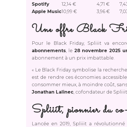
Spotify
12,14 €
4,71 €
7,4
Apple Music
10,99 €
3,96 €
7,0
Une offre Black Frida
Pour le Black Friday, Spliiit va enco
abonnements
, le
28 novembre 2025 u
abonnement à un prix imbattable.
« Le Black Friday symbolise la recherche
est de rendre ces économies accessibl
consommer mieux, à moindre coût, sans re
Jonathan Lalinec
, cofondateur de Spliiit
Spliiit, pionnier du c
Lancée en 2019, Spliiit a révolution