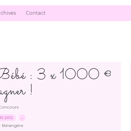
rchives
Contact
Bébé : 3 x 1000 €
agner !
Concours
10.2012
…
r Bérangère