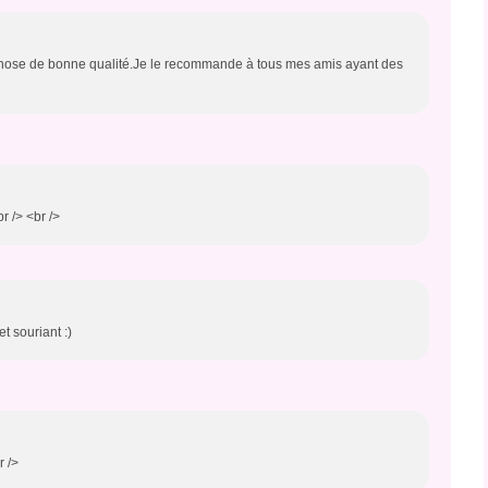
de chose de bonne qualité.Je le recommande à tous mes amis ayant des
br /> <br />
t souriant :)
r />