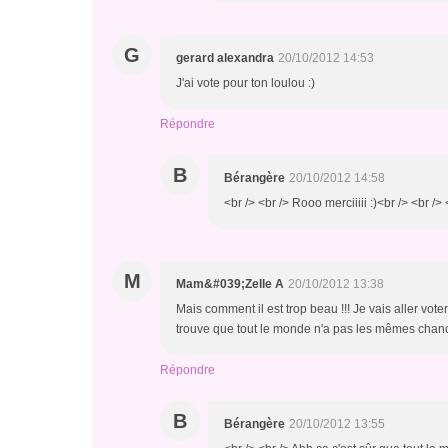
G
gerard alexandra
20/10/2012 14:53
J'ai vote pour ton loulou :)
Répondre
B
Bérangère
20/10/2012 14:58
<br /> <br /> Rooo merciiiii :)<br /> <br /> 
M
Mam&#039;Zelle A
20/10/2012 13:38
Mais comment il est trop beau !!! Je vais aller vote
trouve que tout le monde n'a pas les mêmes chances
Répondre
B
Bérangère
20/10/2012 13:55