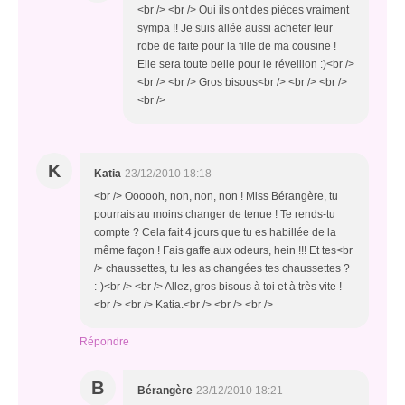
<br /> <br /> Oui ils ont des pièces vraiment
sympa !! Je suis allée aussi acheter leur
robe de faite pour la fille de ma cousine !
Elle sera toute belle pour le réveillon :)<br />
<br /> <br /> Gros bisous<br /> <br /> <br />
<br />
K
Katia
23/12/2010 18:18
<br /> Oooooh, non, non, non ! Miss Bérangère, tu
pourrais au moins changer de tenue ! Te rends-tu
compte ? Cela fait 4 jours que tu es habillée de la
même façon ! Fais gaffe aux odeurs, hein !!! Et tes<br
/> chaussettes, tu les as changées tes chaussettes ?
:-)<br /> <br /> Allez, gros bisous à toi et à très vite !
<br /> <br /> Katia.<br /> <br /> <br />
Répondre
B
Bérangère
23/12/2010 18:21