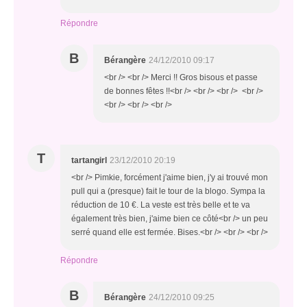
Répondre
B
Bérangère
24/12/2010 09:17
<br /> <br /> Merci !! Gros bisous et passe
de bonnes fêtes !!<br /> <br /> <br /> <br />
<br /> <br /> <br />
T
tartangirl
23/12/2010 20:19
<br /> Pimkie, forcément j'aime bien, j'y ai trouvé mon
pull qui a (presque) fait le tour de la blogo. Sympa la
réduction de 10 €. La veste est très belle et te va
également très bien, j'aime bien ce côté<br /> un peu
serré quand elle est fermée. Bises.<br /> <br /> <br />
Répondre
B
Bérangère
24/12/2010 09:25