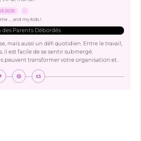
03.2025
…
me ... and my kids !
, mais aussi un défi quotidien. Entre le travail,
, il est facile de se sentir submergé.
 peuvent transformer votre organisation et...