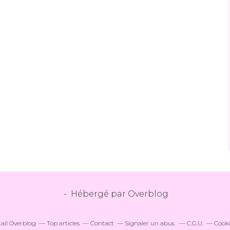
- Hébergé par
Overblog
tail Overblog
Top articles
Contact
Signaler un abus
C.G.U.
Cooki