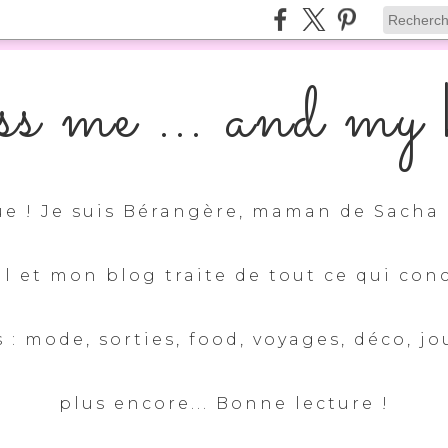
s me ... and my k
e ! Je suis Bérangère, maman de Sacha 
ul et mon blog traite de tout ce qui con
 : mode, sorties, food, voyages, déco, jo
plus encore... Bonne lecture !