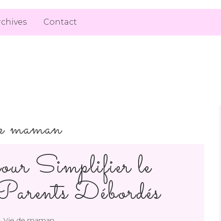
rchives
Contact
de maman
our Simplifier le
 Parents Débordés
,
Vie de maman