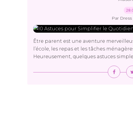
28.
Par Dress 
Être parent est une aventure merveilleuse
l’école, les repas et les tâches ménagères
Heureusement, quelques astuces simples