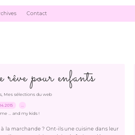
rchives
Contact
e rêve pour enfants
,
s
Mes sélections du web
04.2015
…
me ... and my kids !
e, à la marchande ? Ont-ils une cuisine dans leur