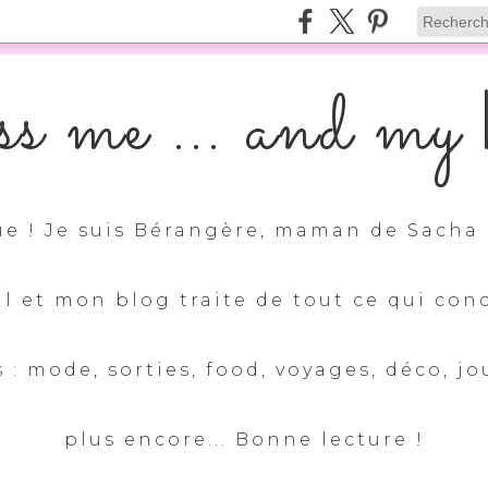
s me ... and my k
e ! Je suis Bérangère, maman de Sacha 
ul et mon blog traite de tout ce qui con
 : mode, sorties, food, voyages, déco, jo
plus encore... Bonne lecture !