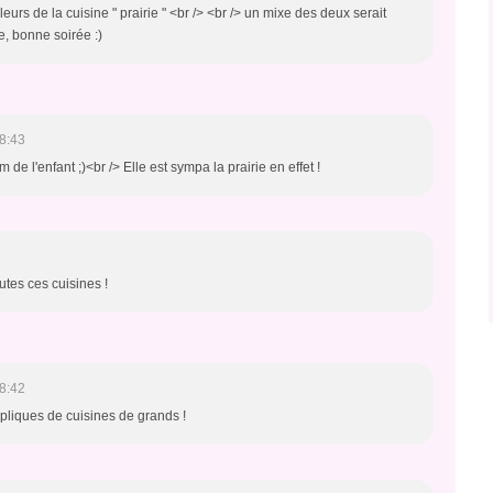
eurs de la cuisine " prairie " <br /> <br /> un mixe des deux serait
ge, bonne soirée :)
8:43
de l'enfant ;)<br /> Elle est sympa la prairie en effet !
utes ces cuisines !
8:42
épliques de cuisines de grands !