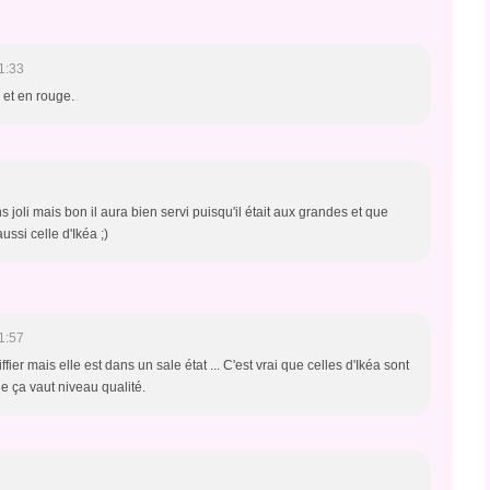
1:33
c et en rouge.
oli mais bon il aura bien servi puisqu'il était aux grandes et que
aussi celle d'Ikéa ;)
1:57
er mais elle est dans un sale état ... C'est vrai que celles d'Ikéa sont
e ça vaut niveau qualité.