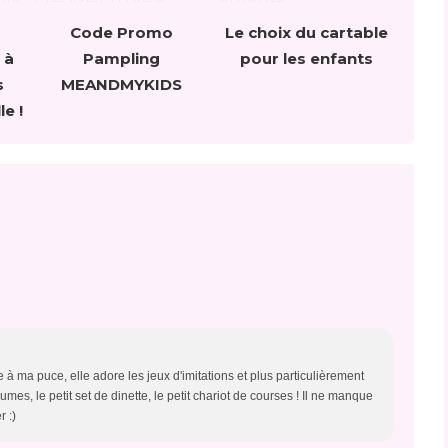
Code Promo
Le choix du cartable
 à
Pampling
pour les enfants
s
MEANDMYKIDS
le !
e à ma puce, elle adore les jeux d'imitations et plus particulièrement
légumes, le petit set de dinette, le petit chariot de courses ! Il ne manque
r :)