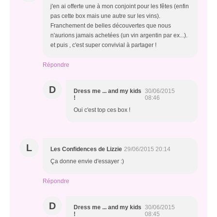
j'en ai offerte une à mon conjoint pour les fêtes (enfin
pas cette box mais une autre sur les vins).
Franchement de belles découvertes que nous
n'aurions jamais achetées (un vin argentin par ex...).
et puis , c'est super convivial à partager !
Répondre
D
Dress me ... and my kids
30/06/2015
!
08:46
Oui c'est top ces box !
L
Les Confidences de Lizzie
29/06/2015 20:14
Ça donne envie d'essayer :)
Répondre
D
Dress me ... and my kids
30/06/2015
!
08:45