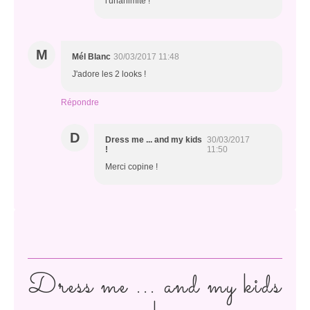
l'unanimité !
M
Mél Blanc
30/03/2017 11:48
J'adore les 2 looks !
Répondre
D
Dress me ... and my kids
30/03/2017
!
11:50
Merci copine !
Dress me ... and my kids