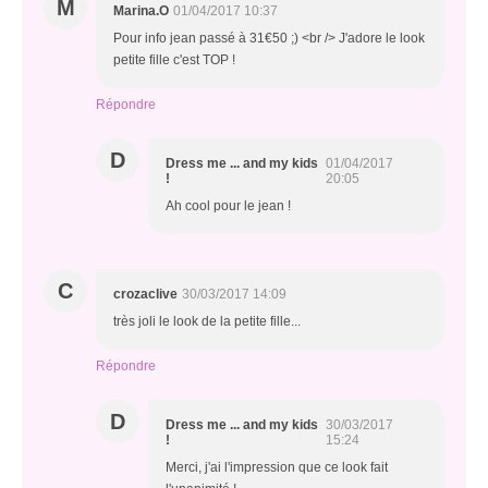
M
Marina.O
01/04/2017 10:37
Pour info jean passé à 31€50 ;) <br /> J'adore le look
petite fille c'est TOP !
Répondre
D
Dress me ... and my kids
01/04/2017
!
20:05
Ah cool pour le jean !
C
crozaclive
30/03/2017 14:09
très joli le look de la petite fille...
Répondre
D
Dress me ... and my kids
30/03/2017
!
15:24
Merci, j'ai l'impression que ce look fait