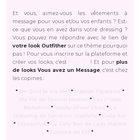
Et vous, aimez-vous les vêtements à
message pour vous et/ou vos enfants ? Est-
ce que vous en avez dans votre dressing ?
Vous pouvez me répondre avec le lien de
votre look Outfither
sur ce thème pourquoi
pas ! Pour vous inscrire sur la plateforme et
créer vos looks, c'est
PAR ICI
! Et pour
plus
de looks Vous avez un Message
, c'est chez
les copines :
*
De Quoi je me Mel
*
Maman Pipelette
*
Ma Vie de Special Mother
*
Les P'tites
Bichettes
*
Vanity of our Lives
*
Le
Dressing de Sandrine Graziella
*
Daily Kat
*
Crozaclive
*
La Girly Box de Lady Marme
*
Comme on Est
*