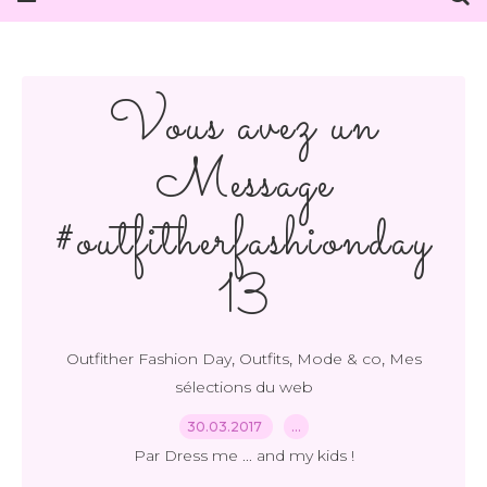
Vous avez un
Message
#outfitherfashionday
13
,
,
,
Outfither Fashion Day
Outfits
Mode & co
Mes
sélections du web
30.03.2017
…
Par Dress me ... and my kids !