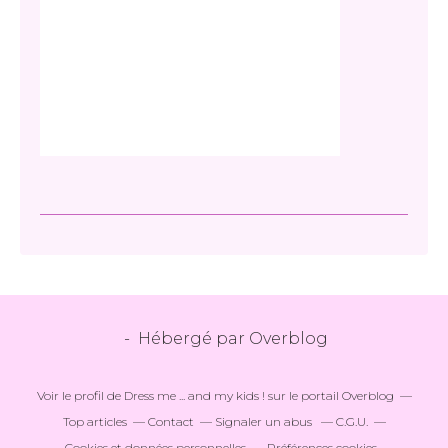
- Hébergé par
Overblog
Voir le profil de
Dress me ... and my kids !
sur le portail Overblog
Top articles
Contact
Signaler un abus
C.G.U.
Cookies et données personnelles
Préférences cookies