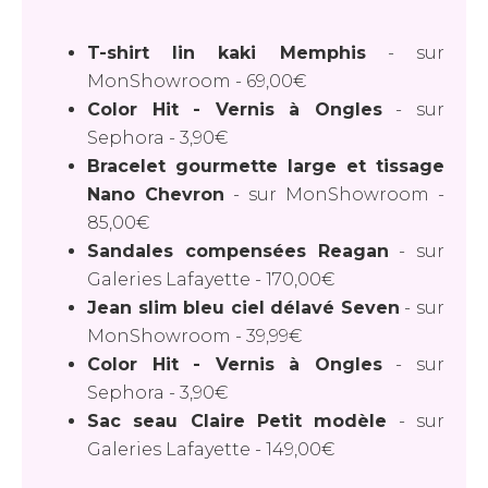
T-shirt lin kaki Memphis
-
sur
MonShowroom
-
69,00€
Color Hit - Vernis à Ongles
-
sur
Sephora
-
3,90€
Bracelet gourmette large et tissage
Nano Chevron
-
sur MonShowroom
-
85,00€
Sandales compensées Reagan
-
sur
Galeries Lafayette
-
170,00€
Jean slim bleu ciel délavé Seven
-
sur
MonShowroom
-
39,99€
Color Hit - Vernis à Ongles
-
sur
Sephora
-
3,90€
Sac seau Claire Petit modèle
-
sur
Galeries Lafayette
-
149,00€