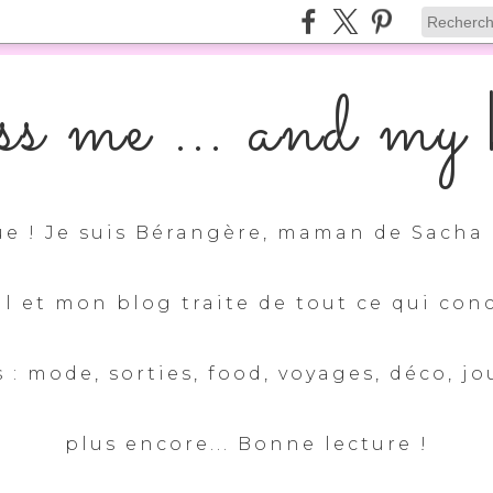
s me ... and my k
e ! Je suis Bérangère, maman de Sacha 
ul et mon blog traite de tout ce qui con
 : mode, sorties, food, voyages, déco, jo
plus encore... Bonne lecture !