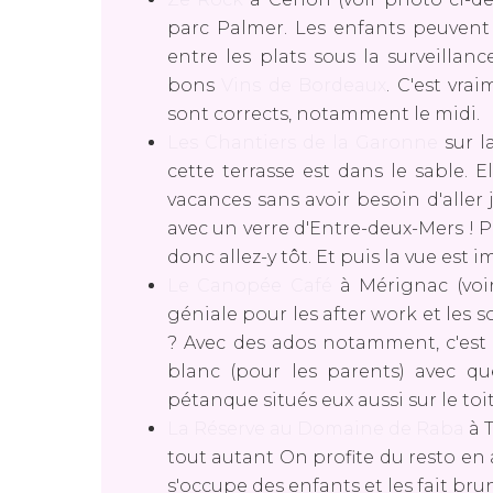
parc Palmer. Les enfants peuvent
entre les plats sous la surveilla
bons
Vins de Bordeaux
. C'est vra
sont corrects, notamment le midi.
Les Chantiers de la Garonne
sur l
cette terrasse est dans le sable. E
vacances sans avoir besoin d'aller
avec un verre d'Entre-deux-Mers ! Par
donc allez-y tôt. Et puis la vue est
Le Canopée Café
à Mérignac (voir
géniale pour les after work et les 
? Avec des ados notamment, c'est 
blanc (pour les parents) avec qu
pétanque situés eux aussi sur le toit
La Réserve au Domaine de Raba
à T
tout autant On profite du resto e
s'occupe des enfants et les fait b