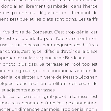
 donc aller librement gambader dans l'herbe
nce des parents qui dégustent en attendant de
iment pratique et les plats sont bons. Les tarifs
a rive droite de Bordeaux. C'est trop génial car
lle est donc parfaite pour l'été et se sentir en
 jusque sur le bassin pour déguster des huîtres
 contre, c'est hyper difficile d'avoir de la place
 imprenable sur la rive gauche de Bordeaux.
 photo plus bas). Sa terrasse en roof top est
soirées en groupe, donc pourquoi pas en famille
génial de siroter un verre de Pessac-Léognan
elques tapas tout en profitant des cours de
 et adjacents aux terrasses.
alence Le lieu est magnifique et la terrasse l'est
n amoureux pendant qu'une équipe d'animation
runcher un dimanche par mois. Trop génial non ?