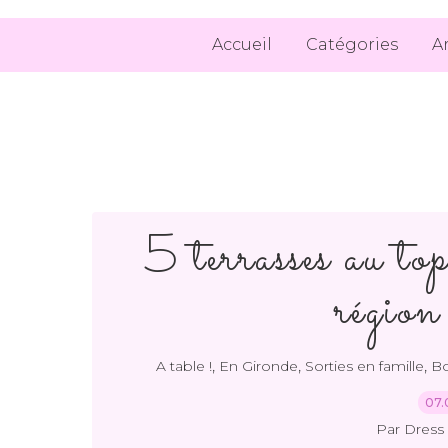
Accueil
Catégories
A
5 terrasses au to
région
,
,
,
A table !
En Gironde
Sorties en famille
Bo
07.
Par Dress 