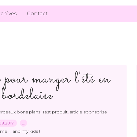
rchives
Contact
p pour manger l'été en
 bordelaise
,
,
rdeaux bons plans
Test produit
article sponsorisé
08.2017
…
me ... and my kids !