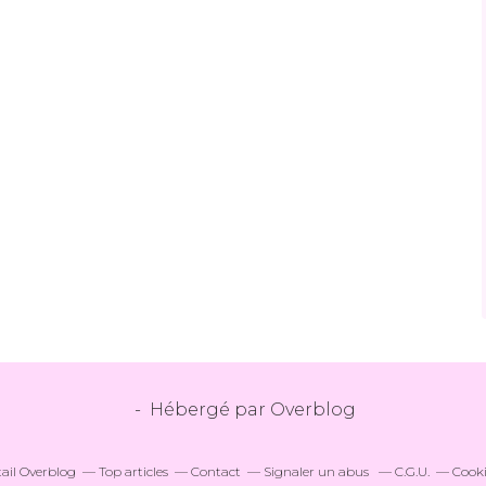
- Hébergé par
Overblog
tail Overblog
Top articles
Contact
Signaler un abus
C.G.U.
Cooki