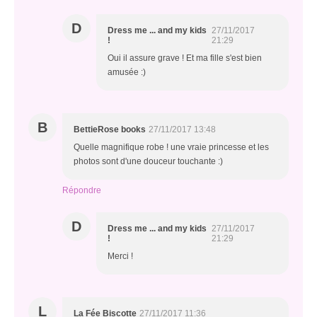
D
Dress me ... and my kids
27/11/2017
!
21:29
Oui il assure grave ! Et ma fille s'est bien
amusée :)
B
BettieRose books
27/11/2017 13:48
Quelle magnifique robe ! une vraie princesse et les
photos sont d'une douceur touchante :)
Répondre
D
Dress me ... and my kids
27/11/2017
!
21:29
Merci !
L
La Fée Biscotte
27/11/2017 11:36