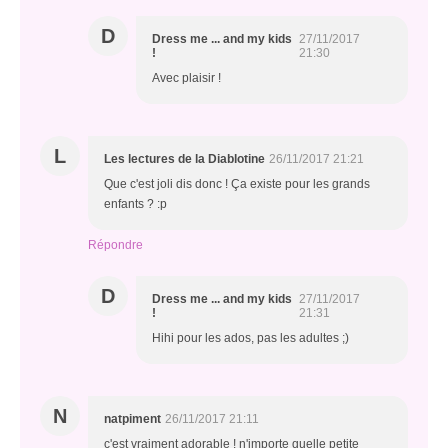
D
Dress me ... and my kids
27/11/2017
!
21:30
Avec plaisir !
L
Les lectures de la Diablotine
26/11/2017 21:21
Que c'est joli dis donc ! Ça existe pour les grands
enfants ? :p
Répondre
D
Dress me ... and my kids
27/11/2017
!
21:31
Hihi pour les ados, pas les adultes ;)
N
natpiment
26/11/2017 21:11
c'est vraiment adorable ! n'importe quelle petite