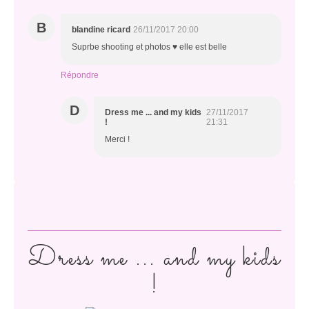
B
blandine ricard
26/11/2017 20:00
Suprbe shooting et photos ♥ elle est belle
Répondre
D
Dress me ... and my kids
27/11/2017
!
21:31
Merci !
Dress me ... and my kids
!