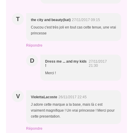
T
the city and beauty(kat)
27/11/2017 09:15
Coucou c'est très joli en tout cas cette tenue, une vrai
princesse
Répondre
D
Dress me ... and my kids
27/11/2017
!
21:30
Merci !
V
ViolettaLacoste
26/11/2017 22:45
J adore cette marque a la base, mais là c est
vraiment magnifique ! Un vrai princesse ! Merci pour
cette presentation.
Répondre