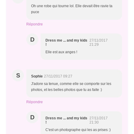
Oh une robe qui tourne lol. Elle devait être ravie ta
puce
Répondre
D
Dress me ... and my kids
27/11/2017
!
21:29
Elle est aux anges !
S
Sophie
27/11/2017 09:27
J'adore sa tenue, comme elle se comporte sur les
photos, et les belles photos que tu as faite :)
Répondre
D
Dress me ... and my kids
27/11/2017
!
21:30
C'est un photographe qui les as prises :)