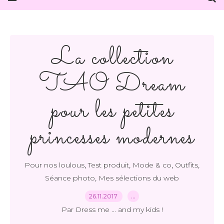
La collection
TAO Dream
pour les petites
princesses modernes
,
,
,
,
Pour nos loulous
Test produit
Mode & co
Outfits
,
Séance photo
Mes sélections du web
26.11.2017
…
Par Dress me ... and my kids !