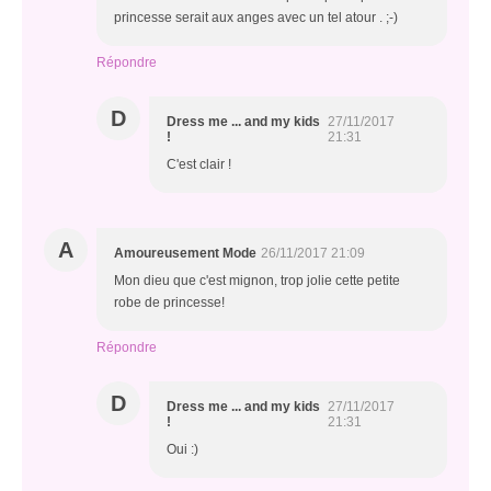
princesse serait aux anges avec un tel atour . ;-)
Répondre
D
Dress me ... and my kids
27/11/2017
!
21:31
C'est clair !
A
Amoureusement Mode
26/11/2017 21:09
Mon dieu que c'est mignon, trop jolie cette petite
robe de princesse!
Répondre
D
Dress me ... and my kids
27/11/2017
!
21:31
Oui :)