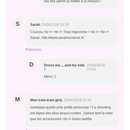
Ma fille adore la mettre à la maison !
S
Sarah
25/04/2018 15:26
Coucou,<br /> <br /> Trop mignonne ! <br /> <br />
Sarah, http://www.sarahmodeee.fr/
Répondre
D
Dress me ... and my kids
25/04/2018
!
15:34
Merci :)
M
Mon train-train girly
25/04/2018 15:25
ouhlalala quelle jolie petite princesse ! Ce shooting
est digne des plus beaux contes , j'adore tant la robe
que les accessoires.<br /> bises laetitia