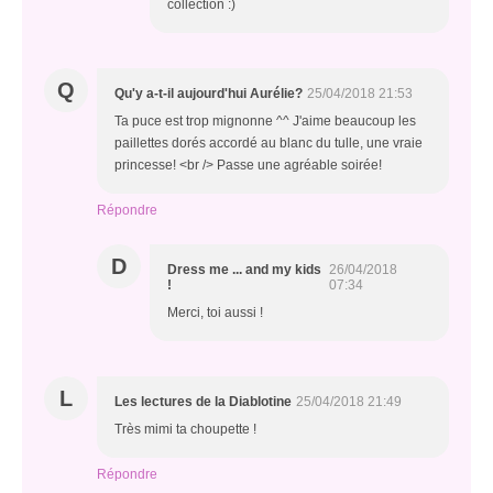
collection :)
Q
Qu'y a-t-il aujourd'hui Aurélie?
25/04/2018 21:53
Ta puce est trop mignonne ^^ J'aime beaucoup les
paillettes dorés accordé au blanc du tulle, une vraie
princesse! <br /> Passe une agréable soirée!
Répondre
D
Dress me ... and my kids
26/04/2018
!
07:34
Merci, toi aussi !
L
Les lectures de la Diablotine
25/04/2018 21:49
Très mimi ta choupette !
Répondre