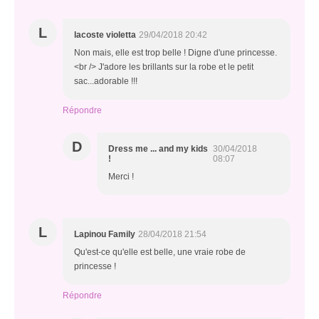
L
lacoste violetta
29/04/2018 20:42
Non mais, elle est trop belle ! Digne d'une princesse.
<br /> J'adore les brillants sur la robe et le petit
sac...adorable !!!
Répondre
D
Dress me ... and my kids
30/04/2018
!
08:07
Merci !
L
Lapinou Family
28/04/2018 21:54
Qu'est-ce qu'elle est belle, une vraie robe de
princesse !
Répondre