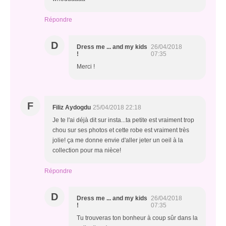
Répondre
D
Dress me ... and my kids
26/04/2018
!
07:35
Merci !
F
Filiz Aydogdu
25/04/2018 22:18
Je te l'ai déjà dit sur insta...ta petite est vraiment trop
chou sur ses photos et cette robe est vraiment très
jolie! ça me donne envie d'aller jeter un oeil à la
collection pour ma nièce!
Répondre
D
Dress me ... and my kids
26/04/2018
!
07:35
Tu trouveras ton bonheur à coup sûr dans la