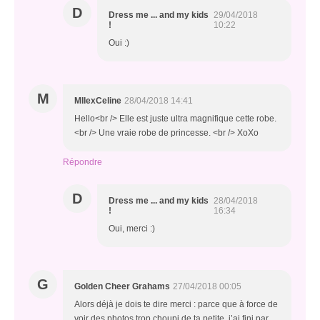
D
Dress me ... and my kids
29/04/2018
!
10:22
Oui :)
M
MllexCeline
28/04/2018 14:41
Hello<br /> Elle est juste ultra magnifique cette robe.
<br /> Une vraie robe de princesse. <br /> XoXo
Répondre
D
Dress me ... and my kids
28/04/2018
!
16:34
Oui, merci :)
G
Golden Cheer Grahams
27/04/2018 00:05
Alors déjà je dois te dire merci : parce que à force de
voir des photos trop choupi de ta petite, j’ai fini par