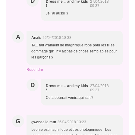
D
Dress me ... and my kids
27/04/2018
!
09:37
Je l'ai aussi :)
A
Anaïs
26/04/2018 18:38
TAO fait vraiment de magnifique robe pour les filles...
dommage qu'il n'y ait pas de chose semblables pour
les garçons :/
Répondre
D
Dress me ... and my kids
27/04/2018
!
09:37
Cela pourrait venir...qui sait ?
G
gwenaelle mtn
26/04/2018 13:23
Léonie est magnifique et très photogénique ! Les