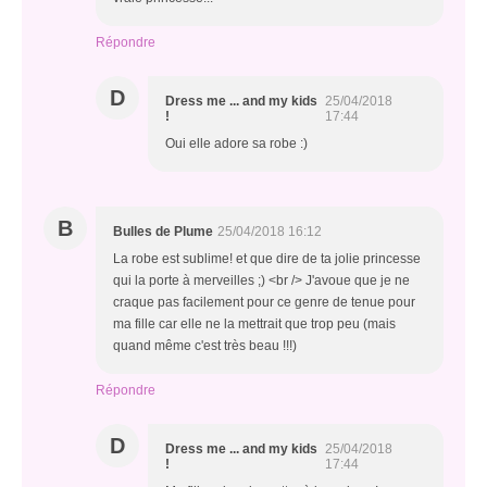
Répondre
D
Dress me ... and my kids
25/04/2018
!
17:44
Oui elle adore sa robe :)
B
Bulles de Plume
25/04/2018 16:12
La robe est sublime! et que dire de ta jolie princesse
qui la porte à merveilles ;) <br /> J'avoue que je ne
craque pas facilement pour ce genre de tenue pour
ma fille car elle ne la mettrait que trop peu (mais
quand même c'est très beau !!!)
Répondre
D
Dress me ... and my kids
25/04/2018
!
17:44