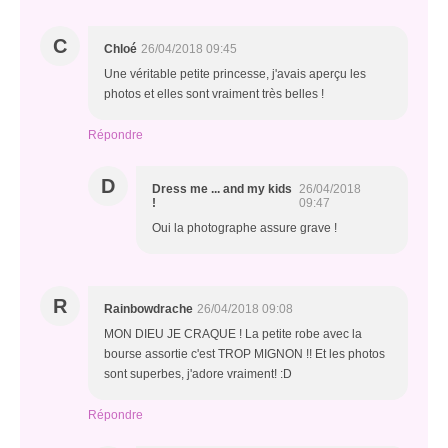
C
Chloé
26/04/2018 09:45
Une véritable petite princesse, j'avais aperçu les
photos et elles sont vraiment très belles !
Répondre
D
Dress me ... and my kids
26/04/2018
!
09:47
Oui la photographe assure grave !
R
Rainbowdrache
26/04/2018 09:08
MON DIEU JE CRAQUE ! La petite robe avec la
bourse assortie c'est TROP MIGNON !! Et les photos
sont superbes, j'adore vraiment! :D
Répondre