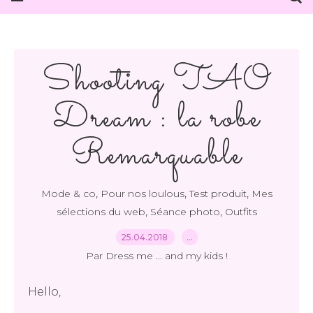
Shooting TAO
Dream : la robe
Remarquable
,
,
,
Mode & co
Pour nos loulous
Test produit
Mes
,
,
sélections du web
Séance photo
Outfits
25.04.2018
…
Par Dress me ... and my kids !
Hello,