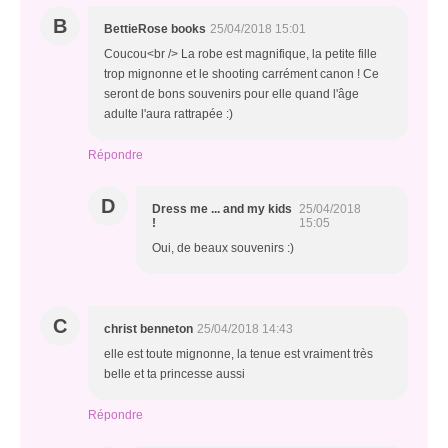
B
BettieRose books
25/04/2018 15:01
Coucou<br /> La robe est magnifique, la petite fille
trop mignonne et le shooting carrément canon ! Ce
seront de bons souvenirs pour elle quand l'âge
adulte l'aura rattrapée :)
Répondre
D
Dress me ... and my kids
25/04/2018
!
15:05
Oui, de beaux souvenirs :)
C
christ benneton
25/04/2018 14:43
elle est toute mignonne, la tenue est vraiment très
belle et ta princesse aussi
Répondre