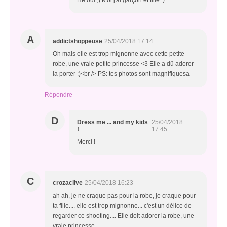
Hé oui ;) Moi j'ai garçon et fille :)
A
addictshoppeuse
25/04/2018 17:14
Oh mais elle est trop mignonne avec cette petite
robe, une vraie petite princesse <3 Elle a dû adorer
la porter :)<br /> PS: tes photos sont magnifiquesa
Répondre
D
Dress me ... and my kids
25/04/2018
!
17:45
Merci !
C
crozaclive
25/04/2018 16:23
ah ah, je ne craque pas pour la robe, je craque pour
ta fille.... elle est trop mignonne... c'est un délice de
regarder ce shooting.... Elle doit adorer la robe, une
vraie princesse...