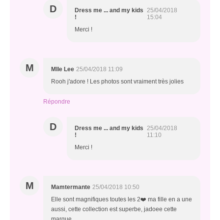
D
Dress me ... and my kids
25/04/2018
!
15:04
Merci !
M
Mlle Lee
25/04/2018 11:09
Rooh j'adore ! Les photos sont vraiment très jolies
Répondre
D
Dress me ... and my kids
25/04/2018
!
11:10
Merci !
M
Mamtermante
25/04/2018 10:50
Elle sont magnifiques toutes les 2❤️ ma fille en a une
aussi, cette collection est superbe, jadoee cette
marque