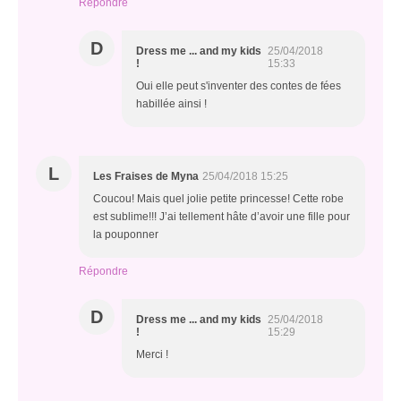
Répondre
D
Dress me ... and my kids
25/04/2018
!
15:33
Oui elle peut s'inventer des contes de fées
habillée ainsi !
L
Les Fraises de Myna
25/04/2018 15:25
Coucou! Mais quel jolie petite princesse! Cette robe
est sublime!!! J’ai tellement hâte d’avoir une fille pour
la pouponner
Répondre
D
Dress me ... and my kids
25/04/2018
!
15:29
Merci !