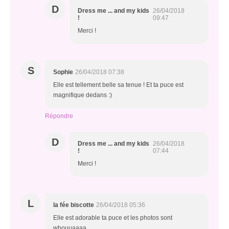
D
Dress me ... and my kids
26/04/2018
!
09:47
Merci !
S
Sophie
26/04/2018 07:38
Elle est tellement belle sa tenue ! Et ta puce est
magnifique dedans :)
Répondre
D
Dress me ... and my kids
26/04/2018
!
07:44
Merci !
L
la fée biscotte
26/04/2018 05:36
Elle est adorable ta puce et les photos sont
whouuaaaa