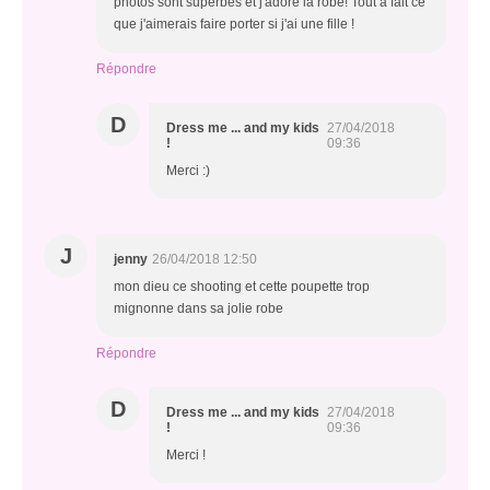
photos sont superbes et j'adore la robe! Tout à fait ce
que j'aimerais faire porter si j'ai une fille !
Répondre
D
Dress me ... and my kids
27/04/2018
!
09:36
Merci :)
J
jenny
26/04/2018 12:50
mon dieu ce shooting et cette poupette trop
mignonne dans sa jolie robe
Répondre
D
Dress me ... and my kids
27/04/2018
!
09:36
Merci !