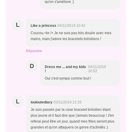
qu'on s'améliore ;)
L
Like a princess
04/11/2019 10:42
Coucou,<br /> Je ne suis pas très douée avec mes
mains, mais j'adore les bracelets brésiliens !
Répondre
D
Dress me ... and my kids
04/11/2019
!
10:52
Oui c'est sympa comme tout !
L
louloutediary
03/11/2019 21:33
Je suis passée par la case bracelet brésilien étant
plus jeune et il faut dire que j'aimais beaucoup ! J'en
referai peut être un jour, quand mes filles seront plus
grandes et qu'on attaquera ce genre d'activités :)