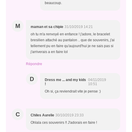
beaucoup.
M
maman et sa chipie
31/10/2019 14:21
oh tu m'a renvoyé en enfance ! j'adore, le bracelet
bresilien attaché au pantalon .. que de souvenirs, j'ai
tellement pu en faire qu'aujourd'hui je ne sais pas si
j'arriverais a en faire lol
Répondre
D
Dress me ... and my kids
04/11/2019
!
10:51
Oh si, ça reviendrait vite je pense :)
C
Chiles Aurelie
30/10/2019 23:33
Ohlala ces souvenirs !! J'adorais en faire !