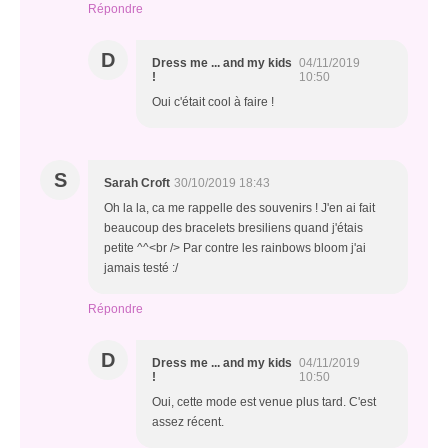
Répondre
D
Dress me ... and my kids
04/11/2019
!
10:50
Oui c'était cool à faire !
S
Sarah Croft
30/10/2019 18:43
Oh la la, ca me rappelle des souvenirs ! J'en ai fait
beaucoup des bracelets bresiliens quand j'étais
petite ^^<br /> Par contre les rainbows bloom j'ai
jamais testé :/
Répondre
D
Dress me ... and my kids
04/11/2019
!
10:50
Oui, cette mode est venue plus tard. C'est
assez récent.