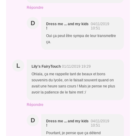
Répondre
D
Dress me ... and my kids
04/11/2019
!
10:51
Oui ça peut être sympa de leur transmettre
ça.
L
Lily's FairyTouch
01/11/2019 19:29
Ohlala, ça me rappelle tant de beaux et bons
souvenirs du lycée, on le faisait souvent quand on
avait une heure sans cours ! Mais je pense ne plus
avoir la patience de le faire mnt :/
Répondre
D
Dress me ... and my kids
04/11/2019
!
10:51
Pourtant, je pense que ça détend