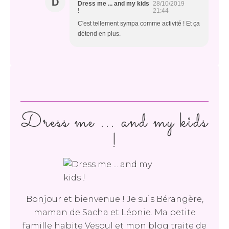
D
Dress me ... and my kids
28/10/2019
!
21:44
C'est tellement sympa comme activité ! Et ça
détend en plus.
Dress me ... and my kids
!
Bonjour et bienvenue ! Je suis Bérangère,
maman de Sacha et Léonie. Ma petite
famille habite Vesoul et mon blog traite de