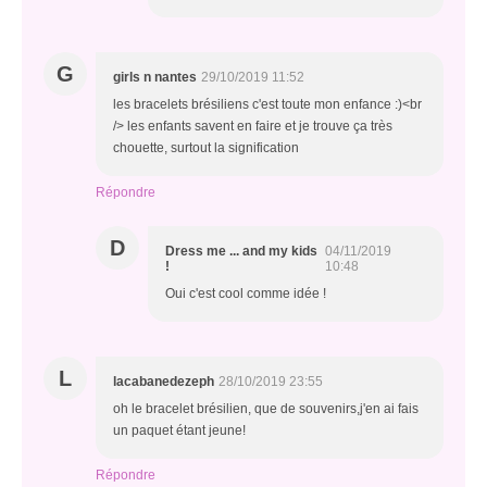
G
girls n nantes
29/10/2019 11:52
les bracelets brésiliens c'est toute mon enfance :)<br
/> les enfants savent en faire et je trouve ça très
chouette, surtout la signification
Répondre
D
Dress me ... and my kids
04/11/2019
!
10:48
Oui c'est cool comme idée !
L
lacabanedezeph
28/10/2019 23:55
oh le bracelet brésilien, que de souvenirs,j'en ai fais
un paquet étant jeune!
Répondre