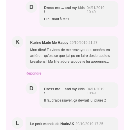
D
Dress me ... and my kids
04/11/2019
!
10:49
Hihi, tiout à fait !
K
Karine Made Me Happy
29/10/2019 21:27
Mon dieu! Tu viens de me renvoyer des années en
arrière... qu'est ce que j'ai pu en faire des bracelets
brésiliens!! Ma fille adorerait que je lui apprenne...
Répondre
D
Dress me ... and my kids
04/11/2019
!
10:49
Il faudrait essayer, ça devrait lui plaire :)
L
Le petit monde de NatieAK
29/10/2019 17:25