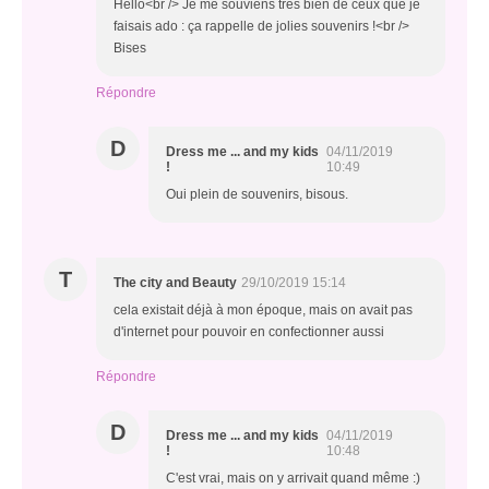
Hello<br /> Je me souviens très bien de ceux que je
faisais ado : ça rappelle de jolies souvenirs !<br />
Bises
Répondre
D
Dress me ... and my kids
04/11/2019
!
10:49
Oui plein de souvenirs, bisous.
T
The city and Beauty
29/10/2019 15:14
cela existait déjà à mon époque, mais on avait pas
d'internet pour pouvoir en confectionner aussi
Répondre
D
Dress me ... and my kids
04/11/2019
!
10:48
C'est vrai, mais on y arrivait quand même :)