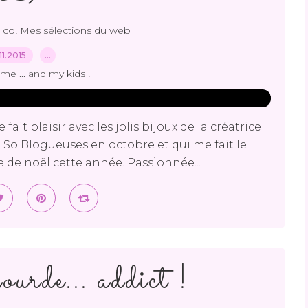
,
 co
Mes sélections du web
.11.2015
…
me ... and my kids !
ait plaisir avec les jolis bijoux de la créatrice
t So Blogueuses en octobre et qui me fait le
e de noël cette année. Passionnée...
ourde... addict !