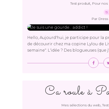
,
Test produit
Pour nos 
15
Par Dress 
Hello, Aujourd'hui, je participe pour la p
de découvrir chez ma copine Lylou de Livre
semaine". L'idée ? Des blogueuses (que j'
Ca roule à Pa
,
Mes sélections du web
Test