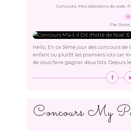
,
,
Concours
Mes sélections du web
P
18
Par Dress 
Hello, En ce 3ème jour des concours de la
enfant ou plutôt les premiers lots car m
de vous faire gagner deux lots. Depuis le 
Concours My Po