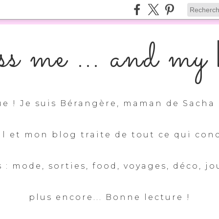
s me ... and my k
e ! Je suis Bérangère, maman de Sacha 
ul et mon blog traite de tout ce qui con
 : mode, sorties, food, voyages, déco, jo
plus encore... Bonne lecture !