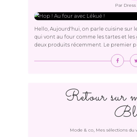
Par Dress 
Hello, Aujourd'hui, on parle cuisine sur
qui vont au four comme les tartes et les
deux produits récemment. Le premier produ
Retour sur m
Blo
,
Mode & co
Mes sélections du