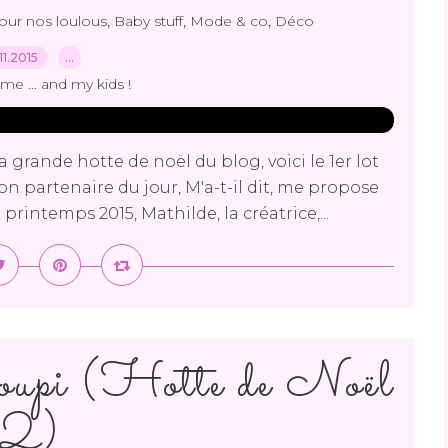
,
,
,
our nos loulous
Baby stuff
Mode & co
Déco
.11.2015
…
me ... and my kids !
 grande hotte de noël du blog, voici le 1er lot
on partenaire du jour, M'a-t-il dit, me propose
printemps 2015, Mathilde, la créatrice,...
upi (Hotte de Noël
2)