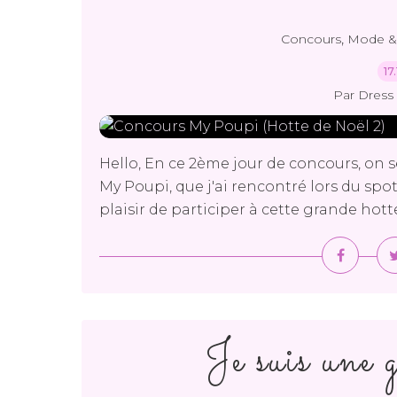
,
Concours
Mode &
17
Par Dress 
Hello, En ce 2ème jour de concours, on se f
My Poupi, que j'ai rencontré lors du spo
plaisir de participer à cette grande hott
Je suis une g