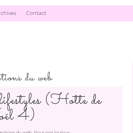
rchives
Contact
ctions du web
ifestyles (Hotte de
ël 4)
,
ections du web
Pour nos loulous