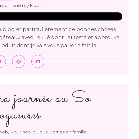
me ... and my kids !
 le blog et particulièrement de bonnes choses
 gâteaux avec Lékué dont j'ai testé et approuvé
it dont je vais vous parler a fait la...
a journée au So
gueuses
,
,
 web
Pour nos loulous
Sorties en famille