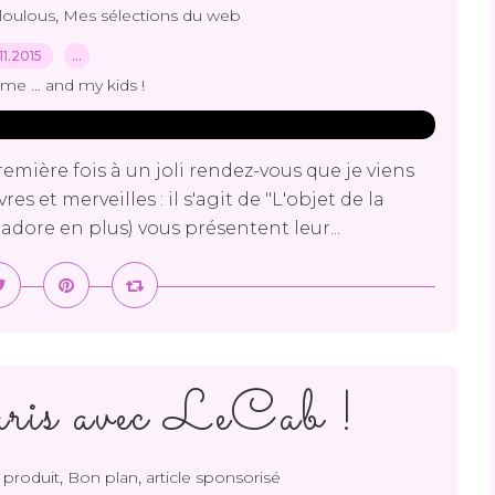
,
loulous
Mes sélections du web
.11.2015
…
me ... and my kids !
remière fois à un joli rendez-vous que je viens
s et merveilles : il s'agit de "L'objet de la
adore en plus) vous présentent leur...
ris avec LeCab !
,
,
 produit
Bon plan
article sponsorisé