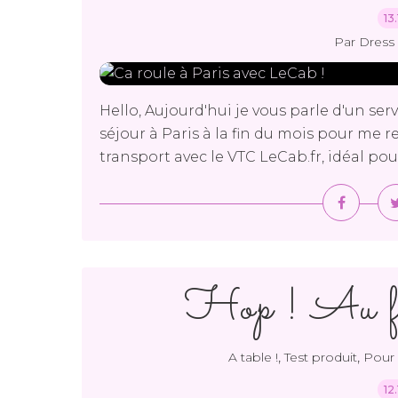
13
Par Dress 
Hello, Aujourd'hui je vous parle d'un serv
séjour à Paris à la fin du mois pour me re
transport avec le VTC LeCab.fr, idéal pou
Hop ! Au fo
,
,
A table !
Test produit
Pour 
12