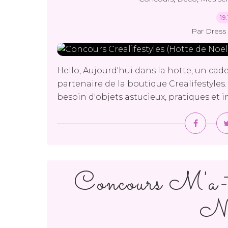
19
Par Dress 
Hello, Aujourd'hui dans la hotte, un ca
partenaire de la boutique Crealifestyles
besoin d'objets astucieux, pratiques et in
Concours M'a-t
No