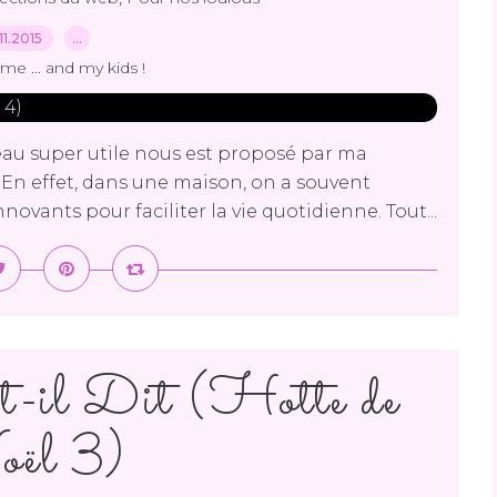
.11.2015
…
me ... and my kids !
deau super utile nous est proposé par ma
. En effet, dans une maison, on a souvent
novants pour faciliter la vie quotidienne. Tout...
-il Dit (Hotte de
ël 3)