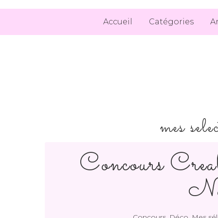
Accueil
Catégories
A
mes sele
Concours Creal
No
,
,
Concours
Déco
Mes sél