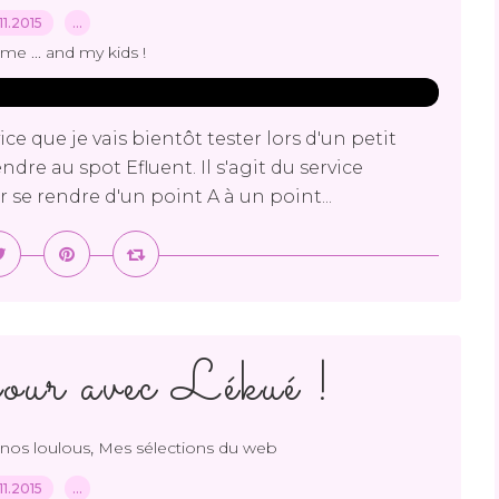
.11.2015
…
me ... and my kids !
ice que je vais bientôt tester lors d'un petit
ndre au spot Efluent. Il s'agit du service
r se rendre d'un point A à un point...
ur avec Lékué !
,
nos loulous
Mes sélections du web
.11.2015
…